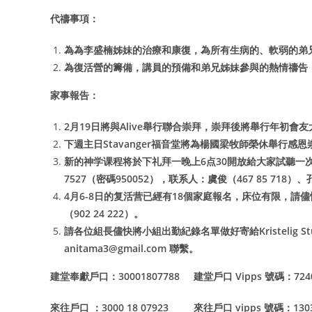
代禱事項：
為為李盛楠姊妹的治療和康復，為所有生病的、軟弱的弟
為復活營的籌備，講員的預備和弟兄姊妹參與的熱情禱告
家事報告：
2
月
19
日將與
Alive
舉行聯合崇拜，崇拜後將舉行年初會友
下週主日
Stavanger
福音堂將為楊國梁牧師榮休舉行感恩
新的神学课程将於下礼拜一晚上
6
点
30
開放給大家試聽一
7527
（密碼
950052
），联系人：虞俊（
467 85 718
）、
4
月
6-8
日的复活营已經有
18
個家庭報名，床位有限，請儘
（
902 24 222
）。
請各位組長儘快將小組出勤紀錄名單做好寄給
Kristelig S
anitama3@gmail.com
聯繫。
建堂奉獻戶口：
30001807788
建堂戶口
Vipps
號碼：
72
來往戶口 ：
3000 18 07923
來往戶口
vipps
號碼：
13