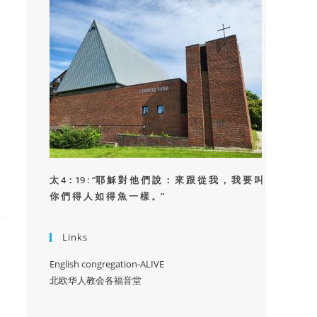
太 4：19 : “
耶 穌 對 他 們 說 ： 來 跟 從 我 ， 我 要 叫
你 們 得 人 如 得 魚 一 樣 。”
Links
English congregation-ALIVE
北欧华人教会各福音堂