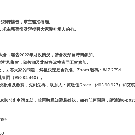
兄姊妹禱告，求主醫治看顧。
，求主藉著復活營復興大家愛神愛人的心。
大會，報告
2022
年財政情況，請會友預留時間參加。
崇拜和聚會，陳牧師及北歐各堂牧者同工會參加。
次，回答大家的問題，然後決定是否報名。
Zoom
號碼：
847 2754
孔春雨（
950 02 460
）。
快报名及繳費，先到先得，联系人：黄敏佳
Grace
（
405 90 927
）和艾琪
tudieråd
申請支助，並同時通知碧君姊妹，如有任何問題，請通過
e-pos
4069
030