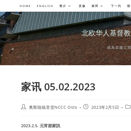
Skip
HOME
ENGLISH
简介
灵修
崇拜
下一代
联
to
content
北欧华人基督教会奥斯陆
成為並建立耶穌委
家讯 05.02.2023
Post
Post
Po
奥斯陆福音堂NCCC Oslo
2023年2月5日
author:
published:
ca
2023.2.5.
元宵節家訊