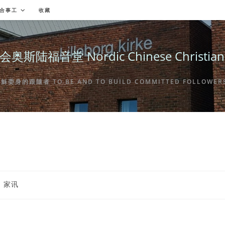
合事工
收藏
福音堂 Nordic Chinese Christian Ch
身的跟隨者 TO BE AND TO BUILD COMMITTED FOLLOWERS 
st
家讯
tegory: