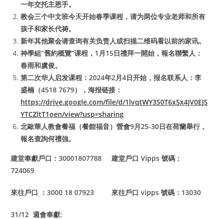
一年交托主恩手。
教会三个中文班今天开始春季课程，请为两位专业老师和所有
孩子和家长代祷。
新年其他聚会请查询有关负责人或扫描二维码看以前的家讯。
神學組“舊約概覽”课程，1月15日禮拜一開始，報名聯繫人：
春雨和虞俊。
第二次华人启发课程：2024年2月4日开始，报名联系人：李
盛楠（4518 7679），海报链接：
https://drive.google.com/file/d/1lvqtWY3S0T6x5x4JV0EJS
YTCZltT1oen/view?usp=sharing
北歐華人教會餐福（餐館福音）營會9月25-30日在荷蘭舉行，
報名查詢何禮強。
建堂奉獻戶口：30001807788 建堂戶口 Vipps 號碼：
724069
來往戶口 ：3000 18 07923 來往戶口 vipps 號碼：13030
31/12 週會奉獻: