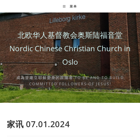
Skip
菜单
to
content
北欧华人基督教会奥斯陆福音堂
Nordic Chinese Christian Church in
Oslo
成為並建立耶穌委身的跟隨者 TO BE AND TO BUILD
COMMITTED FOLLOWERS OF JESUS!
家讯 07.01.2024