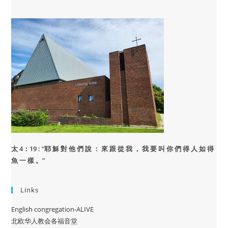
太 4：19 : “
耶 穌 對 他 們 說 ： 來 跟 從 我 ， 我 要 叫 你 們 得 人 如 得
魚 一 樣 。”
Links
English congregation-ALIVE
北欧华人教会各福音堂