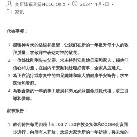
Post
Post
奥斯陆福音堂NCCC Oslo
2024年1月7日
author:
published:
Post
家讯
category:
代祷事项：
感谢神今天的话语和提醒，让我们在新的一年提升每个人的敬
拜质量，在敬拜中表达对神的敬畏。
一位姊妹刚刚失去父亲。求主特别安慰她母亲和家人，赐他们
信心和力量，在国内平安顺利处理好丧事，全家共度难关。
為正在治疗或康复中的弟兄姊妹和家人的健康平安祷告，求主
医治和看顧。
為教會新的一年的事工發展和弟兄姊妹靈命成長代禱，求主引
導和供應。
家事报告：
教会祷告每周四晚上6：00-7：30在教会实体和ZOOM会议同
步进行，向所有人开放，欢迎大家为新的一年祈祷，将未知的