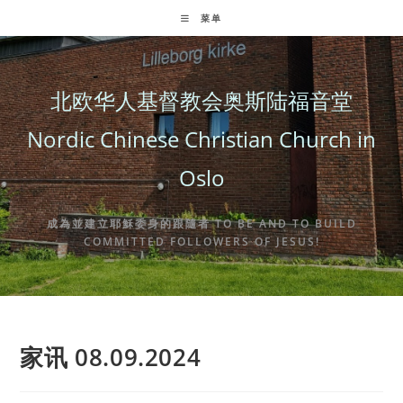
Skip
菜单
to
content
北欧华人基督教会奥斯陆福音堂
Nordic Chinese Christian Church in
Oslo
成為並建立耶穌委身的跟隨者 TO BE AND TO BUILD
COMMITTED FOLLOWERS OF JESUS!
家讯 08.09.2024