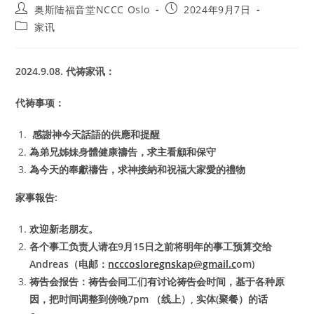
Post
Post
奥斯陆福音堂NCCC Oslo
2024年9月7日
author:
published:
Post
家讯
category:
2024.9.08. 代祷家讯：
代祷事项：
感謝神今天話語的供應和提醒
為弟兄姊妹身體健康禱告，求主看顧和保守
為今天的奉獻禱告，求神接納和祝福
大家愛的禮物
家事報告:
欢迎新老朋友。
各个事工负责人请在9月15日之前将明年的事工预算交给
Andreas（电邮：
ncccosloregnskap@gmail.c
om)
祷告会报告：祷告会同工们有讨论祷告会时间，基于各种原
因，把时间调整到傍晚7pm （线上）, 实体(聚餐）的话