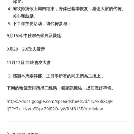
6pm。
陈牧师病假上周四结束，身体已基本恢复，感谢大家的代祷、
关心和鼓励。
下半年主要活动，请代祷参与：
9月15日:中秋聯合崇拜及愛筵
9月28─ 29日:夫婦營
11月17日:年終會友大會
感謝本周崇拜部、主日學所有的同工們為主擺上，
下周的輪值安排請掃二維碼，看家訊鏈結，提前做好準備。
https://docs.google.com/spreadsheets/d/1NA98iXQjR-
iJTPY7x_kNyto5DpcZ0jE2O-IyWRMB1SE/htmlview