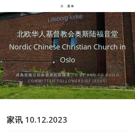
Skip
菜单
to
content
北欧华人基督教会奥斯陆福音堂
Nordic Chinese Christian Church in
Oslo
成為並建立耶穌委身的跟隨者 TO BE AND TO BUILD
COMMITTED FOLLOWERS OF JESUS!
家讯 10.12.2023