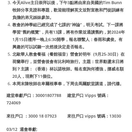
今天Alive主日崇拜以後，下午3點將由來自美國的Tim Bunn
牧師分享見證和專題，歡迎能理解英文並對宣教和門徒訓練有
負擔的弟兄姊妹參加。
教會的神學組已經完成了七課的“神論”，明天考試。下一課將
學習“舊約概覽”，共有13課，將有作業並通讀舊約，於2024年
1月15日禮拜一晚上6:30開學，報名聯繫人：春雨和虞俊。有
興趣的可以試聽一次然後決定是否報名。
北歐華人教會餐福（餐館福音）營會於明年（9月25-30日）在
荷蘭舉行，並營會後會有比利時旅行。主題：世界動盪末日將
到？主講：（香港）林以諾牧師。報名查詢何禮強，挪威名額
20人，現剩下11個位。
本周末陳牧師在卑爾根事奉，下周去馬爾默堂講道，請代禱。
建堂奉獻戶口：30001807788 建堂戶口 Vipps 號碼：
724069
來往戶口 ：3000 18 07923 來往戶口 vipps 號碼：13030
03/12 週會奉獻: