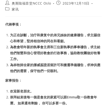
Post
Post
奥斯陆福音堂NCCC Oslo
2023年12月10日
author:
published:
Post
家讯
category:
代祷事项：
为正在診斷，治疗和康复中的弟兄姊妹的健康禱告，求主賜信
心和希望，堅持相信神的同在和看顧。
為教會明年新的執事會主席和三位新執事的事奉禱告，求主給
他們智慧和信心管理好教會的行政事務，協助教牧團做好牧養
工作。
為林牧師全家的挪威簽證居留許可和搬遷準備禱告，求神供應
他們的需要，保守他們一切順利。
家事报告：
欢迎新老朋友。
崇拜結束後每一個是會友的家庭可以跟Emma取一份教會年
曆。 如果還有剩餘， 你可以多要一份。