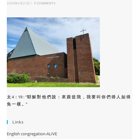
2026年6月21日
/
0 COMMENTS
太 4：19 : “
耶 穌 對 他 們 說 ： 來 跟 從 我 ， 我 要 叫 你 們 得 人 如 得
魚 一 樣 。”
Links
English congregation-ALIVE