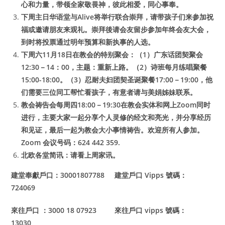
心和力量，带领全家敬畏神，彼此相爱，同心事奉。
下周主日华语堂与Alive将举行联合崇拜，请带孩子们来参加祝
福或邀请朋友来观礼。崇拜後请会友留步参加年终会友大会，
到时将投票通过明年预算和新执事的人选。
下周六11月18日在教会的特别聚会：（1）广东话团契聚会
12:30－14：00，主题：重新上路。（2）诗班每月练唱聚餐
15:00-18:00。（3）忍耐夫妇团契圣诞聚餐17:00－19:00，他
们需要三位同工帮忙看孩子，有意者请与美娟姊妹联系。
教会祷告会每周四18:00－19:30在教会实体和网上Zoom同时
进行，主要大家一起分享个人灵修的经文和亮光，并分享经历
和见证，最后一起为教会大小事情祷告。欢迎所有人参加。
Zoom 会议号码：624 442 359.
北欧各堂简讯：请看上周家讯。
建堂奉獻戶口：30001807788 建堂戶口 Vipps 號碼：
724069
來往戶口 ：3000 18 07923 來往戶口 vipps 號碼：
13030