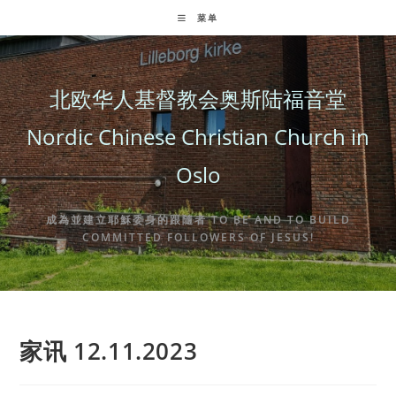
Skip
菜单
to
content
北欧华人基督教会奥斯陆福音堂
Nordic Chinese Christian Church in
Oslo
成為並建立耶穌委身的跟隨者 TO BE AND TO BUILD
COMMITTED FOLLOWERS OF JESUS!
家讯 12.11.2023