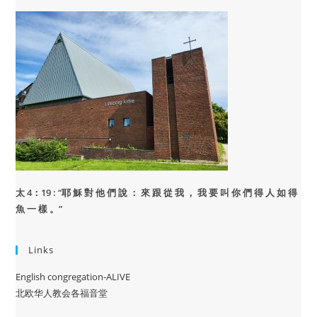
太 4：19 : “
耶 穌 對 他 們 說 ： 來 跟 從 我 ， 我 要 叫 你 們 得 人 如 得
魚 一 樣 。”
Links
English congregation-ALIVE
北欧华人教会各福音堂