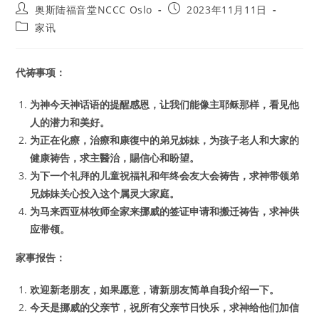
Post
Post
奥斯陆福音堂NCCC Oslo
2023年11月11日
author:
published:
Post
家讯
category:
代祷事项：
为神今天神话语的提醒感恩，让我们能像主耶稣那样，看见他
人的潜力和美好。
为正在化療，治療和康復中的弟兄姊妹，为孩子老人和大家的
健康祷告，求主醫治，賜信心和盼望。
为下一个礼拜的儿童祝福礼和年终会友大会祷告，求神带领弟
兄姊妹关心投入这个属灵大家庭。
为马来西亚林牧师全家来挪威的签证申请和搬迁祷告，求神供
应带领。
家事报告：
欢迎新老朋友，如果愿意，请新朋友简单自我介绍一下。
今天是挪威的父亲节，祝所有父亲节日快乐，求神给他们加信