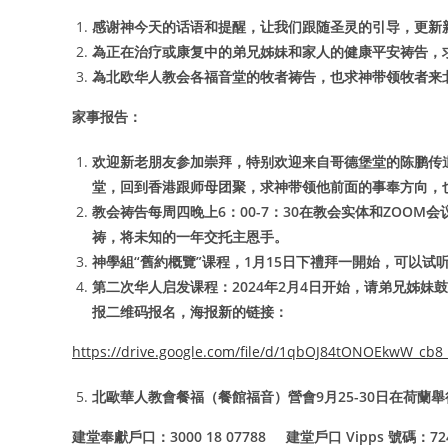
感谢神今天的话语和提醒，让我们跟随圣灵的引导，更新
為正在治疗或康复中的弟兄姊妹和家人的健康平安祷告，
為北欧华人教会各福音堂的牧者祷告，也求神带领牧者来
家事报告：
欢迎新老朋友参加崇拜，特别欢迎来自哥德堡堂的陈鹏传
堂，回到香港跟师母团聚，求神带领他前面的事奉方向，
教会祷告每周四晚上6：00-7：30在教会实体和ZOOM会议同
祷，将未知的一年交托主恩手。
神學組“舊約概覽”课程，1月15日下禮拜一開始，可以
第二次华人启发课程：2024年2月4日开始，请弟兄姊妹鼓
报二维码报名，海报新的链接：
https://drive.google.com/file/d/1qbOJ84tONOEkwW_cb
北歐華人教會餐福（餐館福音）營會9月25-30日在荷蘭
建堂奉獻戶口：3000 18 07788 建堂戶口 Vipps 號碼：7