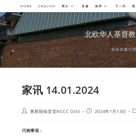
Skip
HOME
ENGLISH
简介
灵修
崇拜
下一代
联
to
content
北欧华人基督教会奥斯陆
成為並建立耶穌委
家讯 14.01.2024
Post
Post
P
奥斯陆福音堂NCCC Oslo
2024年1月13日
author:
published:
c
代祷事项：