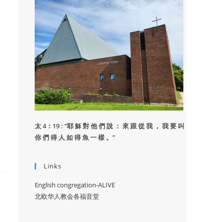
太 4：19 : “
耶 穌 對 他 們 說 ： 來 跟 從 我 ， 我 要 叫
你 們 得 人 如 得 魚 一 樣 。”
Links
English congregation-ALIVE
北欧华人教会各福音堂