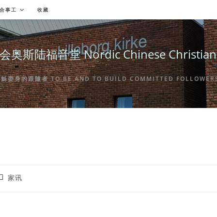
合事工
收藏
福音堂 Nordic Chinese Christian Ch
身的跟隨者 TO BE AND TO BUILD COMMITTED FOLLOWERS 
ost
家讯
ategory: