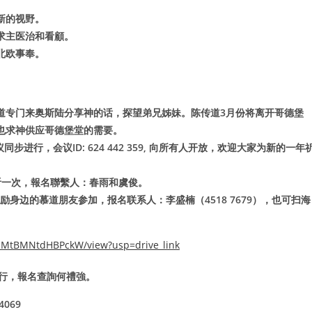
新的视野。
求主医治和看顧。
北欧事奉。
道专门来奥斯陆分享神的话，探望弟兄姊妹。陈传道3月份将离开哥德堡
也求神供应哥德堡堂的需要。
步进行，会议ID: 624 442 359, 向所有人开放，欢迎大家为新的一年
试听一次，報名聯繫人：春雨和虞俊。
励身边的慕道朋友参加，报名联系人：李盛楠（4518 7679），也可扫海
8_MtBMNtdHBPckW/view?usp=drive_link
舉行，報名查詢何禮強。
24069