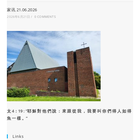
家讯 21.06.2026
2026年6月21日
/
0 COMMENTS
太 4：19 : “
耶 穌 對 他 們 說 ： 來 跟 從 我 ， 我 要 叫 你 們 得 人 如 得
魚 一 樣 。”
Links