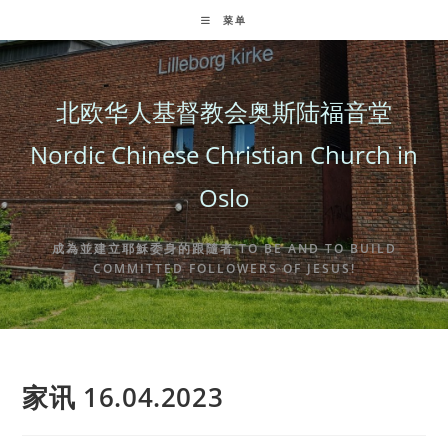
Skip
菜单
to
content
北欧华人基督教会奥斯陆福音堂
Nordic Chinese Christian Church in
Oslo
成為並建立耶穌委身的跟隨者 TO BE AND TO BUILD
COMMITTED FOLLOWERS OF JESUS!
家讯 16.04.2023