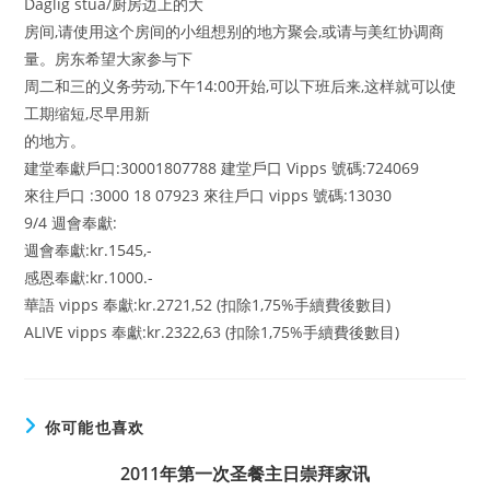
Daglig stua/厨房边上的大
房间,请使用这个房间的小组想别的地方聚会,或请与美红协调商
量。房东希望大家参与下
周二和三的义务劳动,下午14:00开始,可以下班后来,这样就可以使
工期缩短,尽早用新
的地方。
建堂奉獻戶口:30001807788 建堂戶口 Vipps 號碼:724069
來往戶口 :3000 18 07923 來往戶口 vipps 號碼:13030
9/4 週會奉獻:
週會奉獻:kr.1545,-
感恩奉獻:kr.1000.-
華語 vipps 奉獻:kr.2721,52 (扣除1,75%手續費後數目)
ALIVE vipps 奉獻:kr.2322,63 (扣除1,75%手續費後數目)
你可能也喜欢
2011年第一次圣餐主日崇拜家讯