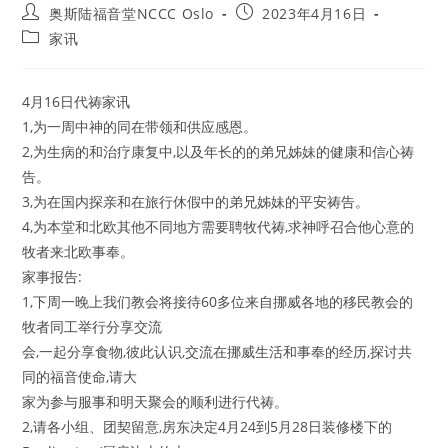
Post
Post
奥斯陆福音堂NCCC Oslo
2023年4月16日
author:
published:
Post
家讯
category:
4月16日代祷家讯
1,为一周中神的同在带领和供应感恩。
2,为生病的和治疗康复中,以及年长的的弟兄姊妹的健康和信心祷
告。
3,为在国内探亲和在旅行休假中的弟兄姊妹的平安祷告。
4,为本堂和北欧其他不同地方需要聘牧代祷,求神呼召合他心意的
牧者来北欧事奉。
家事报告:
1,下周一晚上我们教会将接待60多位来自挪威各地的移民教会的
牧者同工举行分享交流
会,一起分享食物,彼此认识,交流在挪威生活和事奉的经历,探讨共
同的福音使命,请大
家为参与服事和明天聚会的顺利进行代祷。
2,请各小组、团契留意,房东决定4月24到5月28日装修楼下的