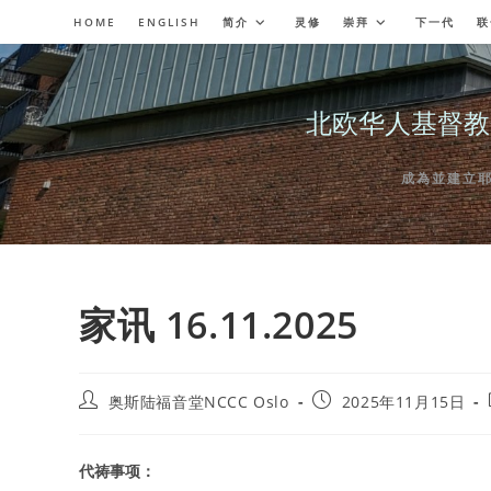
Skip
HOME
ENGLISH
简介
灵修
崇拜
下一代
联
to
content
北欧华人基督教会奥斯陆
成為並建立耶穌委
家讯 16.11.2025
Post
Post
奥斯陆福音堂NCCC Oslo
2025年11月15日
author:
published:
代祷事项：