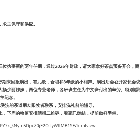
，求主保守和供应。
位执事新的两年任期，通过2026年财政，请大家拿好茶点预备开会，商
下举行期末回报演出，有儿歌，合唱和8年级的小相声。演出后会召开家长会
人杨少丽姊妹，两位专业老师，各班班主任为中文班付出的辛劳。特别感
求主纪念。
虑受洗的慕道朋友跟牧者联系，安排洗礼前的辅导。
上，下周的輪值安排請掃二維碼，看家訊鏈結，提前做好準備。
iJTPY7x_kNyto5DpcZ0jE2O-IyWRMB1SE/htmlview