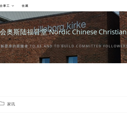
合事工
收藏
福音堂 Nordic Chinese Christian Ch
身的跟隨者 TO BE AND TO BUILD COMMITTED FOLLOWERS 
Post
家讯
category: