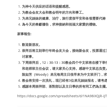
为神今天供应的话语和提醒感恩。
为教会会友大会和教会明年的方向和事工。
为弟兄姊妹的健康、治疗，旅行度假平安和各项需要代祷
為今天的奉獻禱告，求神接納和祝福大家愛的禮物。
家事報告:
歡迎新朋友。
崇拜后将立刻举行年终会友大会，接纳新会友，投票通过三
讨家事。
下周崇拜后，12：30-13：30教会四个中文班将在楼
和老师班主任会议，请大家关心支持。感谢中文班总负责
陈如芳（Woody）弟兄每周主日很早来为中文班开门，
教会将安排一次洗礼，现已经有3位弟兄姊妹报名，请考
感謝本周崇拜部、茶㸃部以及主日學的所有同工們為主擺
https://docs.google.com/spreadsheets/d/1NA98iXQjR-