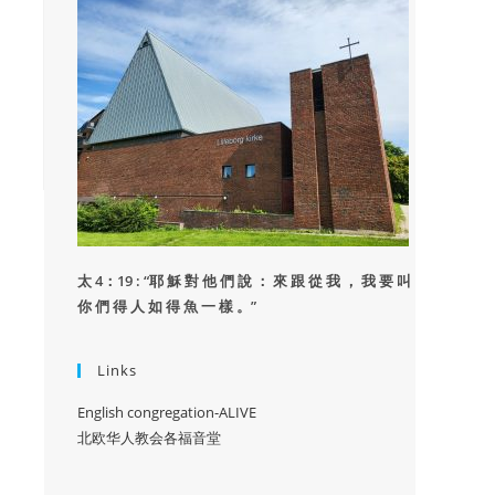
太 4：19 : “
耶 穌 對 他 們 說 ： 來 跟 從 我 ， 我 要 叫
你 們 得 人 如 得 魚 一 樣 。”
Links
English congregation-ALIVE
北欧华人教会各福音堂