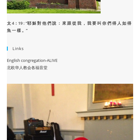
太 4：19 : “
耶 穌 對 他 們 說 ： 來 跟 從 我 ， 我 要 叫 你 們 得 人 如 得
魚 一 樣 。”
Links
English congregation-ALIVE
北欧华人教会各福音堂