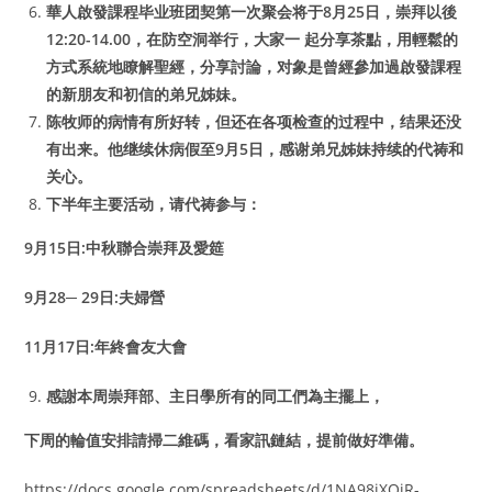
華人啟發課程毕业班团契第一次聚会将于8月25日，崇拜以後
12:20-14.00，在防空洞举行，大家一 起分享茶點，用輕鬆的
方式系統地瞭解聖經，分享討論，对象是曾經參加過啟發課程
的新朋友和初信的弟兄姊妹。
陈牧师的病情有所好转，但还在各项检查的过程中，结果还没
有出来。他继续休病假至9月5日，感谢弟兄姊妹持续的代祷和
关心。
下半年主要活动，请代祷参与：
9月15日:中秋聯合崇拜及愛筵
9月28─ 29日:夫婦營
11月17日:年終會友大會
感謝本周崇拜部、主日學所有的同工們為主擺上，
下周的輪值安排請掃二維碼，看家訊鏈結，提前做好準備。
https://docs.google.com/spreadsheets/d/1NA98iXQjR-