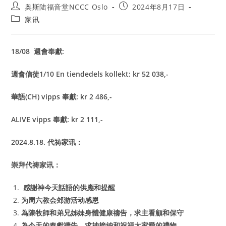
Post
Post
奥斯陆福音堂NCCC Oslo
2024年8月17日
author:
published:
Post
家讯
category:
18/08 週會奉獻:
週會信徒1/10 En tiendedels kollekt: kr 52 038,-
華語(CH) vipps 奉獻: kr 2 486,-
ALIVE vipps 奉獻: kr 2 111,-
2024.8.18. 代祷家讯：
崇拜代祷家讯：
感謝神今天話語的供應和提醒
为周六教会郊游活动感恩
為陳牧師和弟兄姊妹身體健康禱告，求主看顧和保守
為今天的奉獻禱告，求神接納和祝福
大家愛的禮物