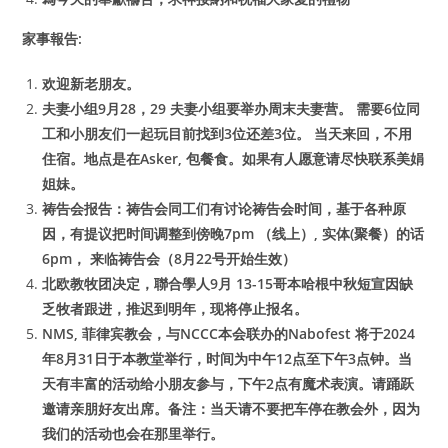
家事報告:
欢迎新老朋友。
夫妻小组9月28，29 夫妻小组要举办周末夫妻营。 需要6位同
工和小朋友们一起玩目前找到3位还差3位。 当天来回，不用
住宿。地点是在Asker, 包餐食。如果有人愿意请尽快联系美娟
姐妹。
祷告会报告：祷告会同工们有讨论祷告会时间，基于各种原
因，有提议把时间调整到傍晚7pm （线上）, 实体(聚餐）的话
6pm， 来临祷告会（8月22号开始生效）
北欧教牧团决定，聯合學人9月 13-15哥本哈根中秋短宣因缺
乏牧者跟进，推迟到明年，现将停止报名。
NMS, 菲律宾教会，与NCCC本会联办的Nabofest 将于2024
年8月31日于本教堂举行，时间为中午12点至下午3点钟。当
天有丰富的活动给小朋友参与，下午2点有魔术表演。请踊跃
邀请亲朋好友出席。备注：当天请不要把车停在教会外，因为
我们的活动也会在那里举行。