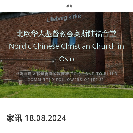
Skip
菜单
to
content
北欧华人基督教会奥斯陆福音堂
Nordic Chinese Christian Church in
Oslo
成為並建立耶穌委身的跟隨者 TO BE AND TO BUILD
COMMITTED FOLLOWERS OF JESUS!
家讯 18.08.2024