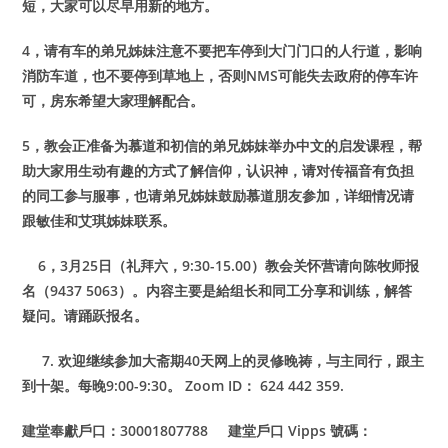
短，大家可以尽早用新的地方。
4，请有车的弟兄姊妹注意不要把车停到大门门口的人行道，影响
消防车道，也不要停到草地上，否则NMS可能失去政府的停车许
可，房东希望大家理解配合。
5，教会正准备为慕道和初信的弟兄姊妹举办中文的启发课程，帮
助大家用生动有趣的方式了解信仰，认识神，请对传福音有负担
的同工参与服事，也请弟兄姊妹鼓励慕道朋友参加，详细情况请
跟敏佳和艾琪姊妹联系。
6，3月25日（礼拜六，9:30-15.00）教会关怀营请向陈牧师报
名（9437 5063）。内容主要是給组长和同工分享和训练，解答
疑问。请踊跃报名。
7. 欢迎继续参加大斋期40天网上的灵修晚祷，与主同行，跟主
到十架。每晚9:00-9:30。 Zoom ID： 624 442 359.
建堂奉獻戶口：30001807788 建堂戶口 Vipps 號碼：