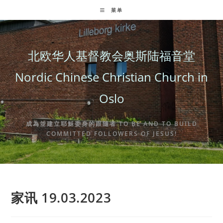
Skip
菜单
to
content
北欧华人基督教会奥斯陆福音堂
Nordic Chinese Christian Church in
Oslo
成為並建立耶穌委身的跟隨者 TO BE AND TO BUILD
COMMITTED FOLLOWERS OF JESUS!
家讯 19.03.2023