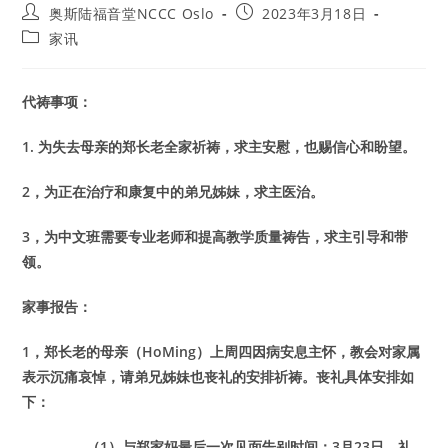
Post
Post
奥斯陆福音堂NCCC Oslo
2023年3月18日
author:
published:
Post
家讯
category:
代祷事项：
1. 为失去母亲的郑长老全家祈祷，求主安慰，也赐信心和盼望。
2，为正在治疗和康复中的弟兄姊妹，求主医治。
3，为中文班需要专业老师和提高教学质量祷告，求主引导和带
领。
家事报告：
1，郑长老的母亲（HoMing）上周四因病安息主怀，教会对家属
表示沉痛哀悼，请弟兄姊妹也丧礼的安排祈祷。丧礼具体安排如
下：
（1）与郑家妈最后一次见面告别时间：3月23日，礼