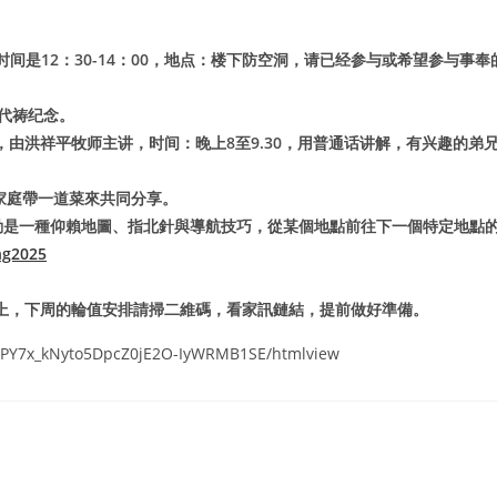
间是12：30-14：00，地点：楼下防空洞，请已经参与或希望参与事奉
请代祷纪念。
行，由洪祥平牧师主讲，时间：晚上8至9.30，用普通话讲解，有兴趣的弟
個家庭帶一道菜來共同分享。
定向運動是一種仰賴地圖、指北針與導航技巧，從某個地點前往下一個特定地點
ing2025
。
上，下周的輪值安排請掃二維碼，看家訊鏈結，提前做好準備。
iJTPY7x_kNyto5DpcZ0jE2O-IyWRMB1SE/htmlview