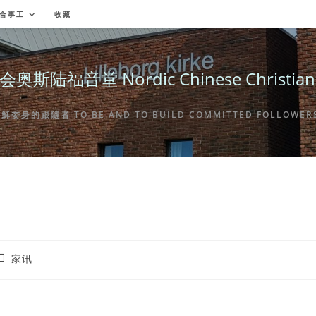
合事工
收藏
福音堂 Nordic Chinese Christian Ch
身的跟隨者 TO BE AND TO BUILD COMMITTED FOLLOWERS 
ost
家讯
ategory: