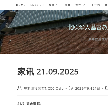
Skip
HOME
ENGLISH
简介
灵修
崇拜
下一代
联
to
content
北欧华人基督教会奥斯陆
成為並建立耶穌委
家讯 21.09.2025
Post
Post
P
奥斯陆福音堂NCCC Oslo
2025年9月21日
author:
published:
c
21/9 週會奉獻: