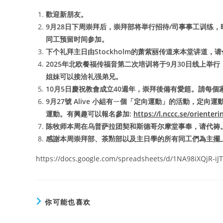
歡迎新朋友。
9月28日下周崇拜后，崇拜部将举行招待/司事事工训练，时
同工预留时间参加。
下个礼拜主日由Stockholm的萧紫丽传道来本堂讲道，
2025年北欧餐福传福音第二次培训将于9月30日线上举
姐妹可以接洽礼强弟兄。
10月5日慶祝教會成立40週年，崇拜後備有愛筵。請每
9月27號 Alive 小組有ㄧ個「定向運動」的活動，
運動。有興趣可以報名參加:
https://l.nccc.se/orienter
陈牧师本周在乌普萨拉团契和斯德哥尔摩堂事奉，请代祷
感謝本周崇拜部、茶㸃部以及主日學的所有同工們為主擺
https://docs.google.com/spreadsheets/d/1NA98iXQjR-
你可能也喜欢