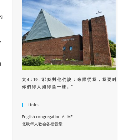
的
兄
的
太 4：19 : “
耶 穌 對 他 們 說 ： 來 跟 從 我 ， 我 要 叫
你 們 得 人 如 得 魚 一 樣 。”
Links
English congregation-ALIVE
北欧华人教会各福音堂