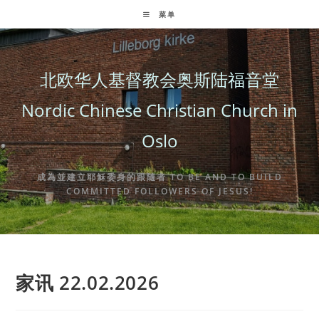
Skip
菜单
to
content
北欧华人基督教会奥斯陆福音堂
Nordic Chinese Christian Church in
Oslo
成為並建立耶穌委身的跟隨者 TO BE AND TO BUILD
COMMITTED FOLLOWERS OF JESUS!
家讯 22.02.2026