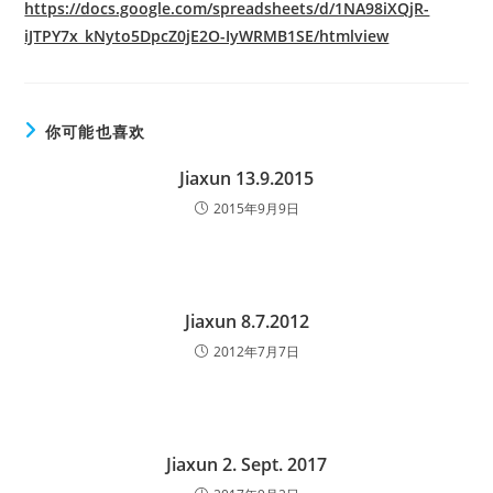
https://docs.google.com/spreadsheets/d/1NA98iXQjR-
iJTPY7x_kNyto5DpcZ0jE2O-IyWRMB1SE/htmlview
你可能也喜欢
Jiaxun 13.9.2015
2015年9月9日
Jiaxun 8.7.2012
2012年7月7日
Jiaxun 2. Sept. 2017