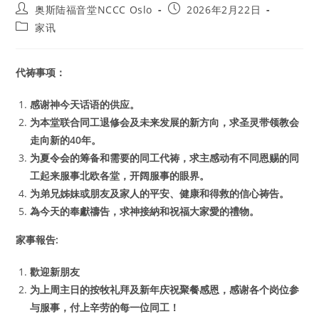
Post
Post
奥斯陆福音堂NCCC Oslo
2026年2月22日
author:
published:
Post
家讯
category:
代祷事项：
感谢神今天话语的供应。
为本堂联合同工退修会及未来发展的新方向，求圣灵带领教会
走向新的40年。
为夏令会的筹备和需要的同工代祷，求主感动有不同恩赐的同
工起来服事北欧各堂，开阔服事的眼界。
为弟兄姊妹或朋友及家人的平安、健康和得救的信心祷告。
為今天的奉獻禱告，求神接納和祝福大家愛的禮物。
家事報告:
歡迎新朋友
为上周主日的按牧礼拜及新年庆祝聚餐感恩，感谢各个岗位参
与服事，付上辛劳的每一位同工！