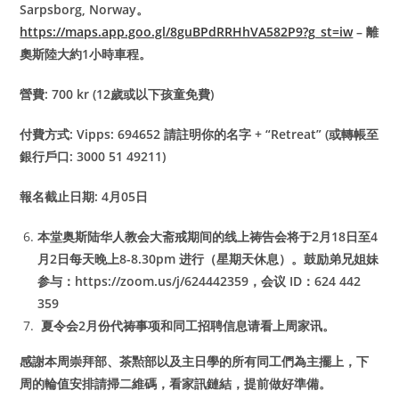
Sarpsborg, Norway。
https://maps.app.goo.gl/8guBPdRRHhVA582P9?g_st=iw
– 離
奧斯陸大約1小時車程。
營費: 700 kr (12歲或以下孩童免費)
付費方式: Vipps: 694652 請註明你的名字 + “Retreat” (或轉帳至
銀行戶口: 3000 51 49211)
報名截止日期: 4月05日
本堂奥斯陆华人教会大斋戒期间的线上祷告会将于2月18日至4
月2日每天晚上8-8.30pm 进行（星期天休息）。鼓励弟兄姐妹
参与：https://zoom.us/j/624442359，会议 ID：624 442
359
夏令会2月份代祷事项和同工招聘信息请看上周家讯。
感謝本周崇拜部、茶㸃部以及主日學的所有同工們為主擺上，下
周的輪值安排請掃二維碼，看家訊鏈結，提前做好準備。