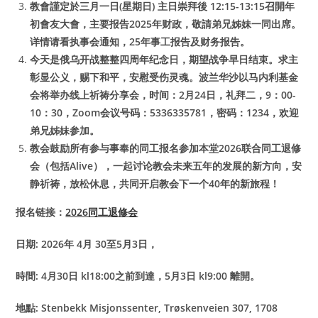
教會謹定於三月一日(星期日) 主日崇拜後 12:15-13:15
召開
年
初會友大會，主要报告2025年财政，敬請弟兄姊妹一同出席。
详情请看执事会通知，25年事工报告及财务报告。
今天是俄乌开战整整四周年纪念日，期望战争早日结束。求主
彰显公义，赐下和平，安慰受伤灵魂。波兰华沙以马内利基金
会将举办线上祈祷分享会，时间：2月24日，礼拜二，9：00-
10：30，Zoom会议号码：5336335781，密码：1234，欢迎
弟兄姊妹参加。
教会鼓励所有参与事奉的同工报名参加本堂2026联合同工退修
会（包括Alive），一起讨论教会未来五年的发展的新方向，安
静祈祷，放松休息，共同开启教会下一个40年的新旅程！
报名链接：
2026同工退修会
日期: 2026年 4月 30至5月3日，
時間: 4月30日 kl18:00之前到達，5月3日 kl9:00 離開。
地點: Stenbekk Misjonssenter, Trøskenveien 307, 1708