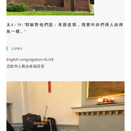
太 4：19 : “
耶 穌 對 他 們 說 ： 來 跟 從 我 ， 我 要 叫 你 們 得 人 如 得
魚 一 樣 。”
Links
English congregation-ALIVE
北欧华人教会各福音堂