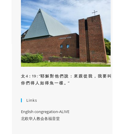
太 4：19 : “
耶 穌 對 他 們 說 ： 來 跟 從 我 ， 我 要 叫
你 們 得 人 如 得 魚 一 樣 。”
Links
English congregation-ALIVE
北欧华人教会各福音堂