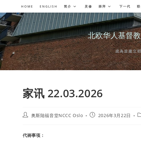
Skip
HOME
ENGLISH
简介
灵修
崇拜
下一代
联
to
content
北欧华人基督教会奥斯陆
成為並建立耶穌委
家讯 22.03.2026
Post
Post
P
奥斯陆福音堂NCCC Oslo
2026年3月22日
author:
published:
c
代祷事项：