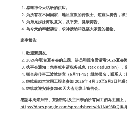
感谢神今天话语的供应。
为所有在不同国家、地区宣教的传教士、短宣队祷告，求
为弟兄姊妹悔改复兴，及平安、健康祷告。
為今天的奉獻禱告，求神接納和祝福大家愛的禮物。
家事報告:
歡迎新朋友。
2026年联合夏令会的主题、讲员和报名费请看
SC26夏会
执事会通知：您奉献申请税务减免（tax deductio
联合差传事工波兰短宣（6月11-15）继续报名，联系人
继续鼓励本堂同工报名参加 2026年 4月 30至5月3日
继续欢迎安静参加40天大斋期线上祷告会。
感謝本周崇拜部、茶㸃部以及主日學的所有同工們為主擺上
https://docs.google.com/spreadsheets/d/1NA98iXQjR