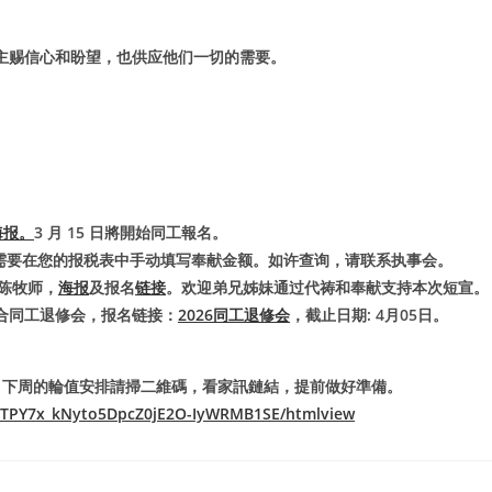
主赐信心和盼望，也供应他们一切的需要。
海报。
3 月 15 日將開始同工報名。
n），需要在您的报税表中手动填写奉献金额。如许查询，请联系执事会。
：陈牧师，
海报
及报名
链接
。欢迎弟兄姊妹通过代祷和奉献支持本次短宣。
的联合同工退修会，报名链接：
2026同工退修会
，截止日期: 4月05日。
，下周的輪值安排請掃二維碼，看家訊鏈結，提前做好準備。
-iJTPY7x_kNyto5DpcZ0jE2O-IyWRMB1SE/htmlview