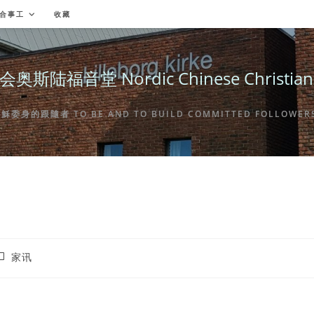
合事工
收藏
福音堂 Nordic Chinese Christian Ch
身的跟隨者 TO BE AND TO BUILD COMMITTED FOLLOWERS 
ost
家讯
ategory: