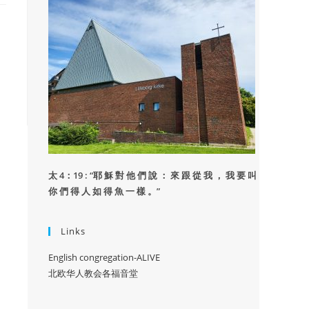
太 4：19 : “
耶 穌 對 他 們 說 ： 來 跟 從 我 ， 我 要 叫
你 們 得 人 如 得 魚 一 樣 。”
Links
English congregation-ALIVE
北欧华人教会各福音堂