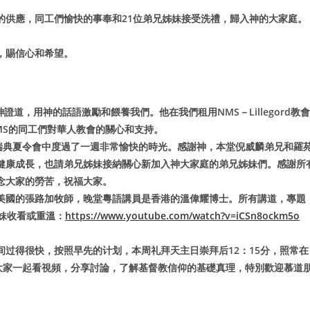
的供應，同工們愉快的事奉和21位弟兄姊妹接受洗禮，歸入神的大家庭。
，賜信心和希望。
並為神證道，用神的話語激勵和餵養我們。他在我們租用NMS－Lillegord教會
MS的同工們對華人教會的關心和支持。
在瑞典夏令會中度過了一週非常愉快的時光。感謝神，本堂倪威麟弟兄和羅
健康成長，也請弟兄姊妹接納關心新加入神大家庭的弟兄姊妹們。感謝所
念大家的勞苦，祝福大家。
美國的張路加牧師，晚堂粵語講員是香港的溫偉耀博士。所有講道，專題
姊妹收看或重溫：
https://www.youtube.com/watch?v=iCSn8ockm5o
过得很快，按照早先的计划，本周礼拜天主日崇拜后12：15分，照常在
 大家一起看視頻，分享討論，了解基督教信仰的基礎真理，特別歡迎慕道