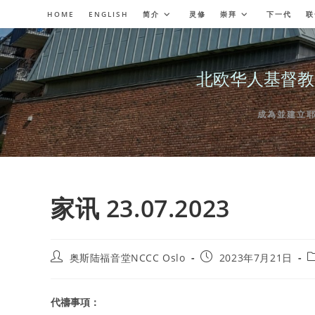
Skip
HOME
ENGLISH
简介
灵修
崇拜
下一代
联
to
content
北欧华人基督教会奥斯陆
成為並建立耶穌委
家讯 23.07.2023
Post
Post
P
奥斯陆福音堂NCCC Oslo
2023年7月21日
author:
published:
c
代禱事項：