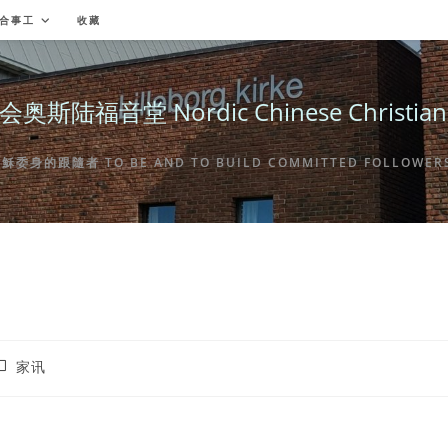
合事工
收藏
福音堂 Nordic Chinese Christian Ch
身的跟隨者 TO BE AND TO BUILD COMMITTED FOLLOWERS 
ost
家讯
ategory: