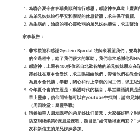
為聯合夏令會在瑞典順利進行感恩，感謝神在真道上豐富
為弟兄姊妹旅行平安和假期的休息祈禱，求主保守看顧。
為生病的，治療的和心靈軟弱的弟兄姊妹禱告，求主醫治
家事報告：
非常歡迎和感謝Øystein Bjørdal 牧師來看望我們，
的全過程中，給了我們很大的幫助，我們非常感謝他和N
感謝神，上週有400多位來自北歐各地的弟兄姊妹朋友
霞姊妹在夏令會受洗，求主賜福給他們，帶領他們在教會
為夏令會代禱，奉獻，關心和付上辛勞的同工們，求主紀
今年夏令會的主題是：動盪時代的福音，早堂國語講員是
早上靈修，信仰問答都可以在youtube中找到，請弟兄
（周四晚堂：屬靈爭戰）
請參加華人启发課程的弟兄姊妹们留意，大家都好吗？时间
防空洞继续第8课启发课程，题目是“如何活得更精彩？”
友和新信主的弟兄姊妹參加。