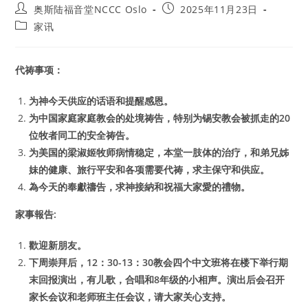
Post
Post
奥斯陆福音堂NCCC Oslo
2025年11月23日
author:
published:
Post
家讯
category:
代祷事项：
为神今天供应的话语和提醒感恩。
为中国家庭家庭教会的处境祷告，特别为锡安教会被抓走的20
位牧者同工的安全祷告。
为美国的梁淑姬牧师病情稳定，本堂一肢体的治疗，和弟兄姊
妹的健康、旅行平安和各项需要代祷，求主保守和供应。
為今天的奉獻禱告，求神接納和祝福大家愛的禮物。
家事報告:
歡迎新朋友。
下周崇拜后，12：30-13：30教会四个中文班将在楼下举行期
末回报演出，有儿歌，合唱和8年级的小相声。演出后会召开
家长会议和老师班主任会议，请大家关心支持。