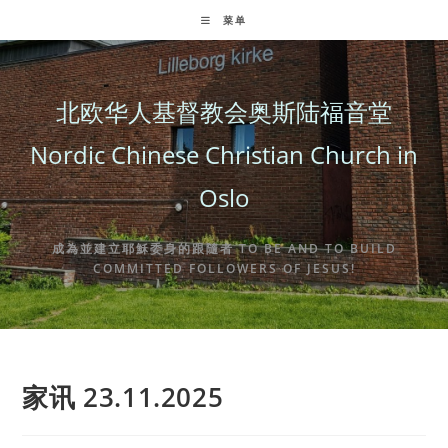
Skip
菜单
to
content
北欧华人基督教会奥斯陆福音堂
Nordic Chinese Christian Church in
Oslo
成為並建立耶穌委身的跟隨者 TO BE AND TO BUILD
COMMITTED FOLLOWERS OF JESUS!
家讯 23.11.2025