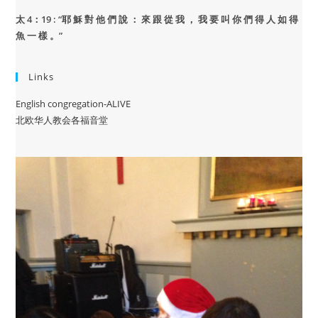
太 4：19 : “
耶 穌 對 他 們 說 ： 來 跟 從 我 ， 我 要 叫 你 們 得 人 如 得
魚 一 樣 。”
Links
English congregation-ALIVE
北欧华人教会各福音堂