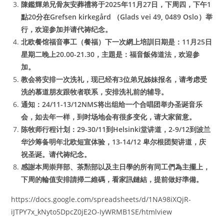
陳鑑輝弟兄骨灰安葬禮将于2025年11月27日，下周四，下午1
點20分在Grefsen kirkegård （Glads vei 49, 0489 Oslo）举
行，欢迎参加并请代祷纪念。
北欧餐馆福音事工（餐福）下一次網上培訓日期是：11月25日
星期二晚上20.00-21.30，主題是：福音飯佈道法，欢迎参
加。
教会将安排一次洗礼，现已经有3位弟兄姊妹报名，请考虑受
洗的慕道朋友跟牧者联系，安排洗礼前的辅导。
通知：24/11-13/12NMS将出组给一个合唱团举办圣诞音乐
会，如去年一样，到时场地会有很多变化，请大家留意。
陈牧师行程计划：29-30/11到Helsinki堂讲道，2-9/12到波兰
华沙筹备明年北欧短宣体验，13-14/12 卑尔根团契讲道，庆
祝圣诞。请代祷纪念。
感謝本周崇拜部、茶㸃部以及主日學的所有同工們為主擺上，
下周的輪值安排請掃二維碼，看家訊鏈結，提前做好準備。
https://docs.google.com/spreadsheets/d/1NA98iXQjR-
iJTPY7x_kNyto5DpcZ0jE2O-IyWRMB1SE/htmlview