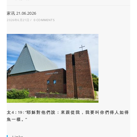
家讯 21.06.2026
2026年6月21日
/
0 COMMENTS
太 4：19 : “
耶 穌 對 他 們 說 ： 來 跟 從 我 ， 我 要 叫 你 們 得 人 如 得
魚 一 樣 。”