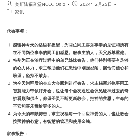
Post
Post
奥斯陆福音堂NCCC Oslo
2024年2月25日
author:
published:
Post
家讯
category:
代祷事项：
感谢神今天的话语和提醒，为两位同工喜乐事奉的见证和所有
在不同岗位事奉的同工们感恩。服事主的人，天父必尊重他。
特别为正在治疗过程中的弟兄姊妹祷告，他们特别需要有足够
的心力体力，求主帮助他们在患难中刚强忍耐，赐他们信心和
盼望，坚持不放弃。
为今天崇拜后的会友大会顺利进行祷告，求主赐新老执事同工
智慧能力带领好开会，也让每个会友通过会议见证神过去的奇
妙看顾和供应，仰望圣灵不断更新教会，把神的救恩，生命的
平安和喜乐带给更多的人。
为今天的奉献祷告，求主祝福每一个回应神爱的人，也让教会
按照神的心意，有智慧的管理和使用金钱。
家事报告：