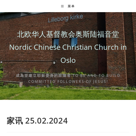
Skip
菜单
to
content
北欧华人基督教会奥斯陆福音堂
Nordic Chinese Christian Church in
Oslo
成為並建立耶穌委身的跟隨者 TO BE AND TO BUILD
COMMITTED FOLLOWERS OF JESUS!
家讯 25.02.2024