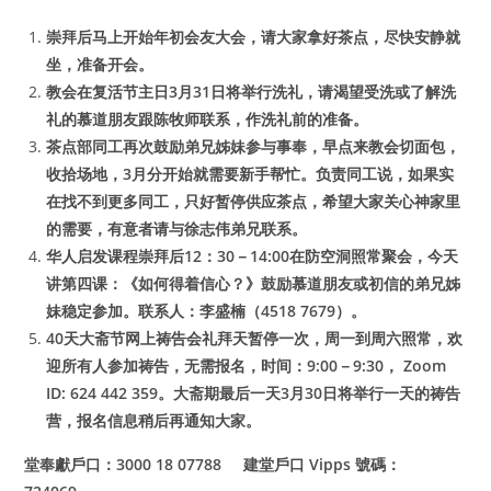
崇拜后马上开始年初会友大会，请大家拿好茶点，尽快安静就
坐，准备开会。
教会在复活节主日3月31日将举行洗礼，请渴望受洗或了解洗
礼的慕道朋友跟陈牧师联系，作洗礼前的准备。
茶点部同工再次鼓励弟兄姊妹参与事奉，早点来教会切面包，
收拾场地，3月分开始就需要新手帮忙。负责同工说，如果实
在找不到更多同工，只好暂停供应茶点，希望大家关心神家里
的需要，有意者请与徐志伟弟兄联系。
华人启发课程崇拜后12：30－14:00在防空洞照常聚会，今天
讲第四课：《如何得着信心？》鼓励慕道朋友或初信的弟兄姊
妹稳定参加。联系人：李盛楠（4518 7679）。
40天大斋节网上祷告会礼拜天暂停一次，周一到周六照常，欢
迎所有人参加祷告，无需报名，时间：9:00－9:30， Zoom
ID: 624 442 359。大斋期最后一天3月30日将举行一天的祷告
营，报名信息稍后再通知大家。
堂奉獻戶口：3000 18 07788 建堂戶口 Vipps 號碼：