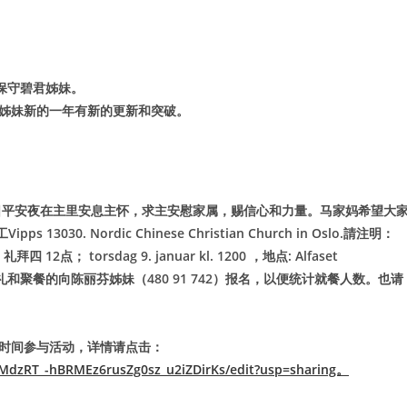
保守碧君姊妹。
兄姊妹新的一年有新的更新和突破。
24日平安夜在主里安息主怀，求主安慰家属，赐信心和力量。马家妈希望大
0. Nordic Chinese Christian Church in Oslo.請注明：
礼拜四 12点； torsdag 9. januar kl. 1200 ，地点: Alfaset
slo)。请参见丧礼和聚餐的向陈丽芬姊妹（480 91 742）报名，以便统计就餐人数。也请
留时间参与活动，详情请点击：
nMdzRT_-hBRMEz6rusZg0sz_u2iZDirKs/edit?usp=sharing。