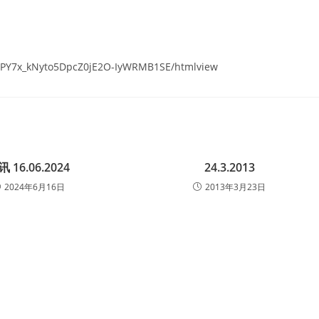
iJTPY7x_kNyto5DpcZ0jE2O-IyWRMB1SE/htmlview
讯 16.06.2024
24.3.2013
2024年6月16日
2013年3月23日