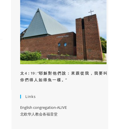
太 4：19 : “
耶 穌 對 他 們 說 ： 來 跟 從 我 ， 我 要 叫
你 們 得 人 如 得 魚 一 樣 。”
Links
English congregation-ALIVE
北欧华人教会各福音堂