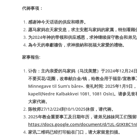
代祷事项：
感谢神今天话语的供应和喂养。
愿马家妈在天家安息，求主安慰马家妈的家属，特别看顾
为2024年神的带领和供应感恩，求神继续保守教会和弟
為今天的奉獻禱告，求神接納和祝福
大家愛的禮物。
家事報告:
讣告：主内亲爱的马家妈（马沈美慧）于2024年12月
不要买花/花圈，改奉献白金/钱，给教会用于福音/宣教事工Vipps 1303
Minnegave til Sum’s båre». 丧礼时间: 2025年1月9日， 
kapell(Nedre Kalbakkvei 1081, 1081 O
大家代祷。
陈牧师27/12/224到10/1/2025休假，请代祷。
2025年教会重要事工及日期年历，请弟兄姊妹同工们预
https://docs.google.com/document/d/1zL-GtKt8C1
家讯二维码已经打印贴在门口，请大家留意扫描。