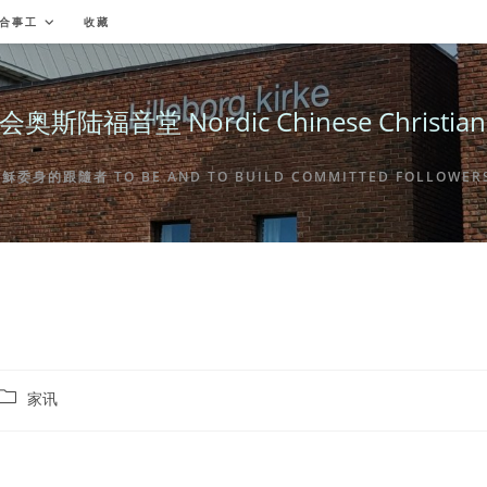
合事工
收藏
福音堂 Nordic Chinese Christian Ch
身的跟隨者 TO BE AND TO BUILD COMMITTED FOLLOWERS 
Post
家讯
category: