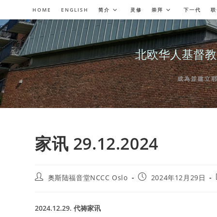
Skip
HOME
ENGLISH
简介
灵修
崇拜
下一代
联
to
content
北欧华人基督教会奥斯陆
成為並建立耶穌委
家讯 29.12.2024
Post
Post
奥斯陆福音堂NCCC Oslo
2024年12月29日
author:
published:
2024.12.29. 代祷家讯