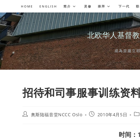
Skip
HOME
ENGLISH
简介
灵修
崇拜
下一代
联
to
content
北欧华人基督教会奥斯陆
成為並建立耶穌委
招待和司事服事训练资
Post
Post
Po
奥斯陆福音堂NCCC Oslo
2010年4月5日
author:
published:
ca
时间：