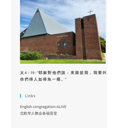
太 4：19 : “
耶 穌 對 他 們 說 ： 來 跟 從 我 ， 我 要 叫
你 們 得 人 如 得 魚 一 樣 。”
Links
English congregation-ALIVE
北欧华人教会各福音堂