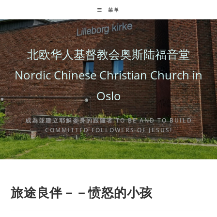
Skip
菜单
to
content
北欧华人基督教会奥斯陆福音堂
Nordic Chinese Christian Church in
Oslo
成為並建立耶穌委身的跟隨者 TO BE AND TO BUILD
COMMITTED FOLLOWERS OF JESUS!
旅途良伴－－愤怒的小孩