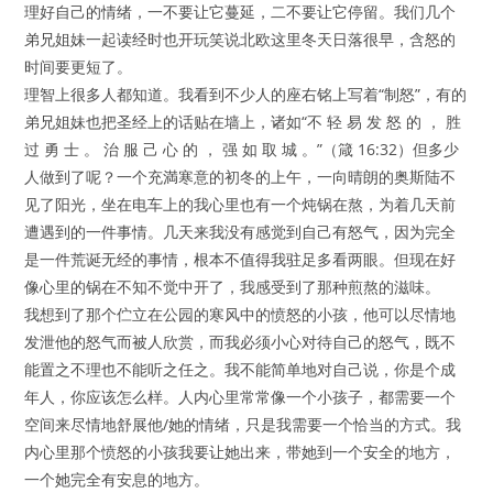
理好自己的情绪，一不要让它蔓延，二不要让它停留。我们几个
弟兄姐妹一起读经时也开玩笑说北欧这里冬天日落很早，含怒的
时间要更短了。
理智上很多人都知道。我看到不少人的座右铭上写着“制怒”，有的
弟兄姐妹也把圣经上的话贴在墙上，诸如“不 轻 易 发 怒 的 ， 胜
过 勇 士 。 治 服 己 心 的 ， 强 如 取 城 。”（箴 16:32）但多少
人做到了呢？一个充満寒意的初冬的上午，一向晴朗的奥斯陆不
见了阳光，坐在电车上的我心里也有一个炖锅在熬，为着几天前
遭遇到的一件事情。几天来我没有感觉到自己有怒气，因为完全
是一件荒诞无经的事情，根本不值得我驻足多看两眼。但现在好
像心里的锅在不知不觉中开了，我感受到了那种煎熬的滋味。
我想到了那个伫立在公园的寒风中的愤怒的小孩，他可以尽情地
发泄他的怒气而被人欣赏，而我必须小心对待自己的怒气，既不
能置之不理也不能听之任之。我不能简单地对自己说，你是个成
年人，你应该怎么样。人内心里常常像一个小孩子，都需要一个
空间来尽情地舒展他/她的情绪，只是我需要一个恰当的方式。我
内心里那个愤怒的小孩我要让她出来，带她到一个安全的地方，
一个她完全有安息的地方。