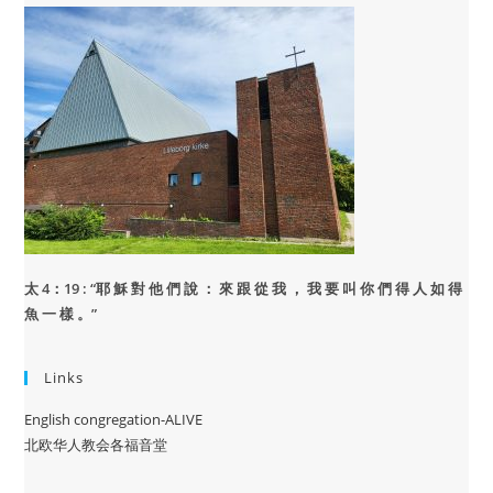
太 4：19 : “
耶 穌 對 他 們 說 ： 來 跟 從 我 ， 我 要 叫 你 們 得 人 如 得
魚 一 樣 。”
Links
English congregation-ALIVE
北欧华人教会各福音堂