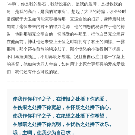
“神啊，你是我的磐石，我所投靠的。是我的盾牌，是拯救我的
角，是我的高台，是我的避难所”。想起了大卫的诗篇，读圣经时
常感叹于大卫如何能宽容相待那一直逼迫他的扫罗，读诗篇时就
知道了这位未来的君王的得力之源，他的制怒的秘诀在于他的祷
告，他到那能完全明白他一切感受的神那里，把他自己完全坦露
在他面前，神让他还未登上王位之时就拥有了君王的胸襟。一霎
那间，那个还在煎熬的锅冷却了。那个愤怒的小孩得到了抚慰，
不用再捶胸顿足，不用再呲牙裂嘴。况且当自己注目那十字架上
的基督，他如何为罪人舍命，如何用让比死亡更坚强的爱来爱我
们，我们还有什么可说的呢。
＿＿＿＿＿＿＿＿＿＿＿＿＿＿＿＿
使我作你和平之子，在憎恨之处播下你的爱， 
在伤痕之处播下你宽恕，在怀疑之处播下信心。 
使我作你和平之子，在绝望之处播下你希望， 
在黑暗之处播下你光明，在忧伤之处播下欢乐。 
哦，主啊，使我少为自己求， 