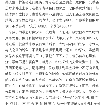
美人鱼一样被锯走的经历，如今在公园里的这一雕像的一只手还
是后来补上去的，在整个青铜色的塑像里，它的手黄灿灿的，与
整体并不太协调，也算是美中不足的吧。但人们还是喜欢到那里
拍照，这个愤怒的孩子的表情、动作太传神了。当你看着他的时
候，不禁会说：“真是活脱脱一个暴怒的孩子!”
一个孩子的暴怒好像没有什么危害，人们还在欣赏他在生气时的
真率无邪。但这种情绪如果发生在成年人身上，又没有加以很好
地处理，就会带来难以估量的后果。大到国家间的战争，小到人
与人之间的纷争，不就是常常源于此吗？还有一种怒气，虽然因
为修养或迫于环境的压力，硬把它压下去了，但仍然在心里燃
烧，最终不是伤害自己，就是以一种破坏性的力量发泄出来，伤
及周围无辜的人。记得听过一位牧师讲到马太福音中不可向弟兄
动怒的经文时用了一个很形象的比喻，他解释动怒就好像炖锅在
熬，像柴火在烧。象柴火般一点就燃的，好像在你还没有预备好
面对它，它就发作了。发就发了，好像更容易过去；而另一种怒
气是可以在那里慢慢熬的，折磨自己，最终也折磨别人。圣经上
有不少关于这方面的教导，以弗所书 4:26告诉我们“ 生 气 却 不
要 犯 罪 。 不 可 含 怒 到 日 落 ”。这一经节警诫人在生气时要处