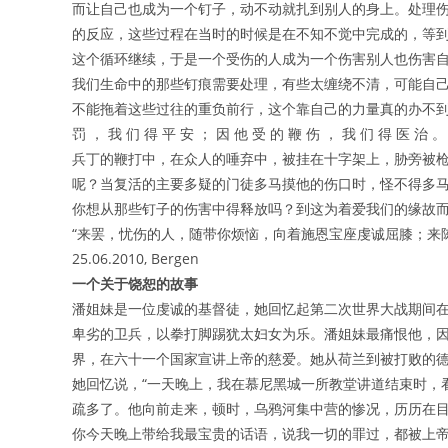
而让自己也成为一个钉子，动不动就扎到别人的身上。处理
的反应，这些过程在当时的时候是在不知不觉中完成的，等
这个循环继续，于是一个受伤的人成为一个伤害别人也伤害
我们生命中的那些钉痕需要处理，有些太缠绕不清，可能自
不能拖着这些过往的重负前行，这个靠自己的力量真的办不到，
罚 ， 我 们 得 平 安 ； 因 他 受 的 鞭 伤 ， 我 们 
兵丁的鞭打中，在众人的唾弃中，被挂在十字架上，胁旁被
呢？当复活的主要多疑的门徒多马摸他的伤口时，怪不得多马要
你想从那些钉子的伤害中得释放吗？到这为着爱我们的缘故
“来罢，忧伤的人，随带你烦恼，向着施恩宝座虔诚屈膝；来
25.06.2010, Bergen
一个关于饶恕的故事
潘姐妹是一位虔诚的基督徒，她回忆起第二次世界大战期间
卑劣的卫兵，以拳打脚踢犹太妇女为乐。潘姐妹最痛恨他，
界，在六十一个国家宣讲上帝的慈爱。她从荷兰到被打败的
她回忆说，“一天晚上，我在慕尼黑城一所教堂讲道结束时，
疏多了。他向前走来，顿时，乌鸦河集中营的惨况，历历在目
你今天晚上带给我最宝贵的话语，说我一切的罪过，都被上帝