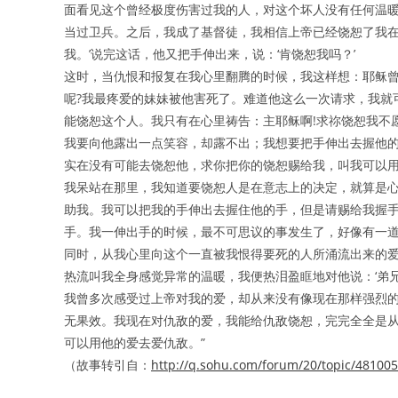
面看见这个曾经极度伤害过我的人，对这个坏人没有任何温暖
当过卫兵。之后，我成了基督徒，我相信上帝已经饶恕了我
我。’说完这话，他又把手伸出来，说：‘肯饶恕我吗？’
这时，当仇恨和报复在我心里翻腾的时候，我这样想：耶稣曾
呢?我最疼爱的妹妹被他害死了。难道他这么一次请求，我就
能饶恕这个人。我只有在心里祷告：主耶稣啊!求祢饶恕我不
我要向他露出一点笑容，却露不出；我想要把手伸出去握他
实在没有可能去饶恕他，求你把你的饶恕赐给我，叫我可以
我呆站在那里，我知道要饶恕人是在意志上的决定，就算是
助我。我可以把我的手伸出去握住他的手，但是请赐给我握
手。我一伸出手的时候，最不可思议的事发生了，好像有一
同时，从我心里向这个一直被我恨得要死的人所涌流出来的爱
热流叫我全身感觉异常的温暖，我便热泪盈眶地对他说：‘弟
我曾多次感受过上帝对我的爱，却从来没有像现在那样强烈
无果效。我现在对仇敌的爱，我能给仇敌饶恕，完完全全是
可以用他的爱去爱仇敌。”
（故事转引自：
http://q.sohu.com/forum/20/topic/48100