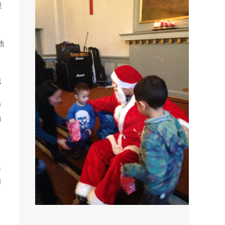
里
他
我
帮
的
。
全
们