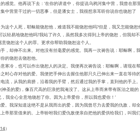
的感觉。他再说下去：‘在你的讲道中，你提说乌鸦河集中营，我曾在那
在集中营里干过的一切恶事，但是潘女士，我很想亲耳听你说你也饶恕了
为这个人死，耶稣能饶恕他，难道我不能饶恕他吗?但是，我又怎能饶恕
可以轻易地饶恕他吗?我站了许久，虽然我多次得到上帝的饶恕，但我却不
愿意饶恕这个人的罪。更求你帮助我饶恕这个人。
的手，却伸不出来。对他没有丝毫爱的感觉。我再一次祷告说：耶稣啊，
用你的饶恕去饶恕他。
心意寒冷，也可以作出饶恕人的决定。我便再次祷告说：耶稣啊，请现在
手之时心存对他的爱。我便把手伸出去握住他那只久已伸出来一直在等待
道电流，从我的肩膀，沿着我的手臂，然后通过我的手掌，直到他的手上
(神圣的爱)，像百尺高的巨浪把我淹没了。这从上帝而来带有医治之能的
兄，我全心全意地饶恕了你。因为上帝爱你，所以我也爱你！’
的爱。我深知道这绝不是从我而出的爱，因为我曾尽力去爱我的仇敌，却
从上帝那里借来的。上帝吩咐我们爱仇敌便亲自把他的爱供给我们，叫我
514
）