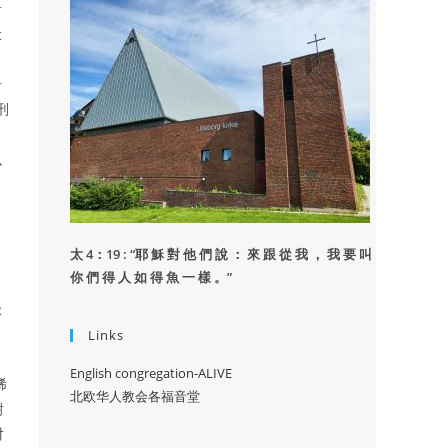
者
让
舟
刑
么
：
太 4：19 : “
耶 穌 對 他 們 說 ： 來 跟 從 我 ， 我 要 叫
你 們 得 人 如 得 魚 一 樣 。”
极
Links
English congregation-ALIVE
稀
北欧华人教会各福音堂
谢
对