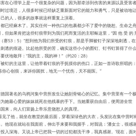
伤害在心理学上是一个很复杂的问题，因为那牵涉到伤害的来源以及受害
到时过境迁，人很多时候已经缺乏重新面对它的能力和勇气，只是被动地
自己的人，很多的故事就这样重复上演着。
己都已经麻木了。其实任何一种伤口的包裹都少不了爱中的饶恕。生命之
但如果肯把这些钉痕带到为我们死而复活的主耶稣这里，“因 他 受 的 
得 医 治 。（赛53：5）”想到他为我们所受的钉痕，那是手脚被钉子深深地刺透，在
枪刺透的痕迹。比起他所受的苦，确实这些小小的图钉、钉书钉算得了什
伏地敬拜：“我的主，我的神！”（约20：28）
而被钉的主这里，让他带着钉痕的手抚摸你的伤口，正如一首诗歌所唱的
陈你心创痕，来诉你困扰，地无一个忧伤，天不能医。”
在德国著名的乌鸦河集中营所发生让她刻骨铭心的记忆。集中营里有一个
因为她最心爱的妹妹就死在他残暴的手下。当她重获自由后，便周游全世
德国来，向人们宣扬上帝乐意饶恕人的真理。
看见了他，就坐在教堂的最后面，穿着深绿色的大衣，头发比在集中营时
。他现在就站在我面前，伸出手来要和我握手，对我说：‘潘女士，很感
投入深海。又说上帝已把我一切的过犯都洗干净，我真感谢。’现在，面