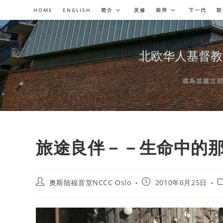
Skip
HOME
ENGLISH
简介
灵修
崇拜
下一代
联
to
content
北欧华人基督教会奥斯陆
成為並建立耶穌委
旅途良伴－－生命中的
Post
Post
P
奥斯陆福音堂NCCC Oslo
2010年6月25日
author:
published:
c