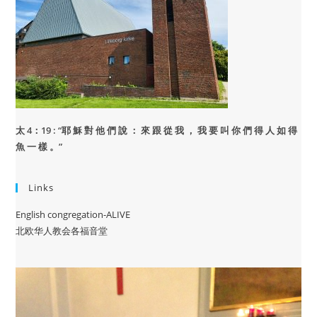
太 4：19 : “
耶 穌 對 他 們 說 ： 來 跟 從 我 ， 我 要 叫 你 們 得 人 如 得
魚 一 樣 。”
Links
English congregation-ALIVE
北欧华人教会各福音堂