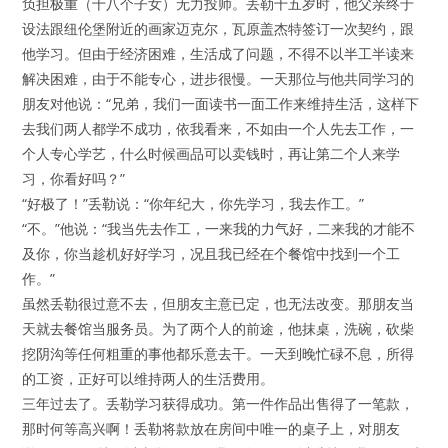
负担极重（十八个子女）无力投师。丢勒十五岁时，他父亲终于
设法跟纽伦堡附近的画家迈克尔，瓦原盖杰特签订一次契约，跟
他学习。但由于经济困难，生活成了问题，不得不以半工半读来
解决困难，由于不能专心，进步很慢。一天那位与他共同学习的
朋友对他说：“兄弟，我们一面读书一面工作来维持生活，这样下
去我们两人都学不成功，依我看来，不如由一个人先去工作，一
个人专心学艺，什么时候画品可以卖钱时，再让第二个人来学
习，你看好吗？”
“好极了！”丢勒说：“你年纪大，你先学习，我去作工。”
“不。”他说：“我当先去作工，一来我的力气好，二来我的才能不
及你，你当趁机好好学习，况且我已经在个餐馆中找到一个工
作。”
虽然丢勒很过意不去，但朋友主意已定，也无法改变。那朋友当
天就去餐馆当服务员。为了两个人的前途，他抹桌，洗碗，砍柴
挖阴沟等任何粗重的事他都乐意去干。一天到晚忙碌不息，所得
的工资，正好可以维持两人的生活费用。
三年过去了。丢勒学习获得成功。第一件作品出售得了一笔款，
那时何等高兴啊！丢勒将款放在房间中唯一的桌子上，对朋友