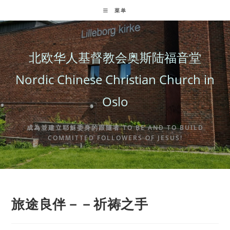
Skip
菜单
to
content
北欧华人基督教会奥斯陆福音堂
Nordic Chinese Christian Church in
Oslo
成為並建立耶穌委身的跟隨者 TO BE AND TO BUILD
COMMITTED FOLLOWERS OF JESUS!
旅途良伴－－祈祷之手