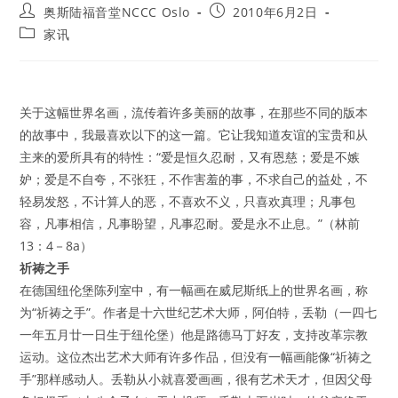
Post
Post
奥斯陆福音堂NCCC Oslo
2010年6月2日
author:
published:
Post
家讯
category:
关于这幅世界名画，流传着许多美丽的故事，在那些不同的版本
的故事中，我最喜欢以下的这一篇。它让我知道友谊的宝贵和从
主来的爱所具有的特性：“爱是恒久忍耐，又有恩慈；爱是不嫉
妒；爱是不自夸，不张狂，不作害羞的事，不求自己的益处，不
轻易发怒，不计算人的恶，不喜欢不义，只喜欢真理；凡事包
容，凡事相信，凡事盼望，凡事忍耐。爱是永不止息。”（林前
13：4－8a）
祈祷之手
在德国纽伦堡陈列室中，有一幅画在威尼斯纸上的世界名画，称
为“祈祷之手”。作者是十六世纪艺术大师，阿伯特，丢勒（一四七
一年五月廿一日生于纽伦堡）他是路德马丁好友，支持改革宗教
运动。这位杰出艺术大师有许多作品，但没有一幅画能像“祈祷之
手”那样感动人。丢勒从小就喜爱画画，很有艺术天才，但因父母