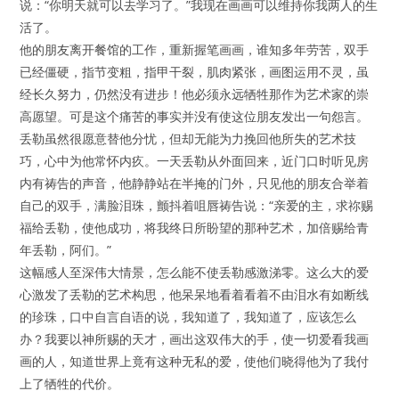
说：“你明天就可以去学习了。”我现在画画可以维持你我两人的生
活了。
他的朋友离开餐馆的工作，重新握笔画画，谁知多年劳苦，双手
已经僵硬，指节变粗，指甲干裂，肌肉紧张，画图运用不灵，虽
经长久努力，仍然没有进步！他必须永远牺牲那作为艺术家的崇
高愿望。可是这个痛苦的事实并没有使这位朋友发出一句怨言。
丢勒虽然很愿意替他分忧，但却无能为力挽回他所失的艺术技
巧，心中为他常怀内疚。一天丢勒从外面回来，近门口时听见房
内有祷告的声音，他静静站在半掩的门外，只见他的朋友合举着
自己的双手，满脸泪珠，颤抖着咀唇祷告说：“亲爱的主，求祢赐
福给丢勒，使他成功，将我终日所盼望的那种艺术，加倍赐给青
年丢勒，阿们。”
这幅感人至深伟大情景，怎么能不使丢勒感激涕零。这么大的爱
心激发了丢勒的艺术构思，他呆呆地看着看着不由泪水有如断线
的珍珠，口中自言自语的说，我知道了，我知道了，应该怎么
办？我要以神所赐的天才，画出这双伟大的手，使一切爱看我画
画的人，知道世界上竟有这种无私的爱，使他们晓得他为了我付
上了牺牲的代价。