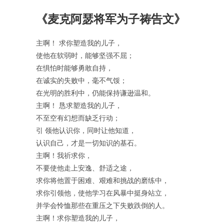
《麦克阿瑟将军为子祷告文》
主啊！ 求你塑造我的儿子，
使他在软弱时，能够坚强不屈；
在惧怕时能够勇敢自持，
在诚实的失败中，毫不气馁；
在光明的胜利中，仍能保持谦逊温和。
主啊！ 恳求塑造我的儿子，
不至空有幻想而缺乏行动；
引 领他认识你，同时让他知道，
认识自己，才是一切知识的基石。
主啊！我祈求你，
不要使他走上安逸、舒适之途，
求你将他置于困难、艰难和挑战的磨练中，
求你引领他，使他学习在风暴中挺身站立，
并学会怜恤那些在重压之下失败跌倒的人。
主啊！求你塑造我的儿子，