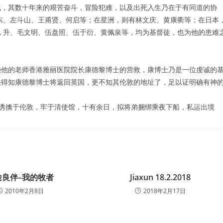
，其数十年来的艰苦奋斗，冒险犯难，以及出死入生乃在于有同道的协
东、左斗山、王甫贤、何启等；在星洲，则有林文庆、黄康衢等；在日本
 升、毛文明、伍盘照、伍于衍、黄佩泉等，均为基督徒，也为他的患难
他的老师香港雅丽医院院长康德黎博士的营救，康博士乃是一位虔诚的
法得知康德黎博士将返回英国，更不知其伦敦的地址了，足以证明确有神
擒于伦敦，牢于清使馆，十有余日，拟将弟捆绑乘夜下船，私运出境
途良伴–我的牧者
Jiaxun 18.2.2018
2010年2月8日
2018年2月17日