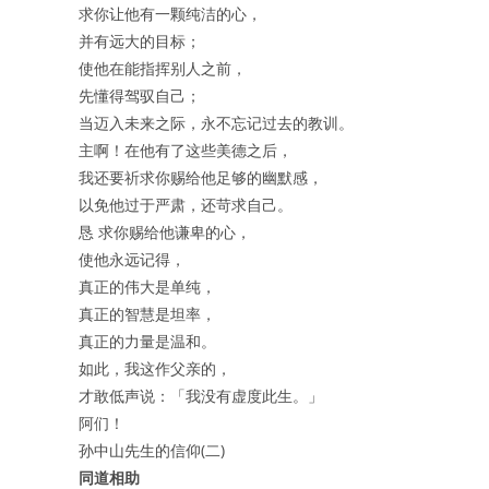
求你让他有一颗纯洁的心，
并有远大的目标；
使他在能指挥别人之前，
先懂得驾驭自己；
当迈入未来之际，永不忘记过去的教训。
主啊！在他有了这些美德之后，
我还要祈求你赐给他足够的幽默感，
以免他过于严肃，还苛求自己。
恳 求你赐给他谦卑的心，
使他永远记得，
真正的伟大是单纯，
真正的智慧是坦率，
真正的力量是温和。
如此，我这作父亲的，
才敢低声说：「我没有虚度此生。」
阿们！
孙中山先生的信仰(二)
同道相助