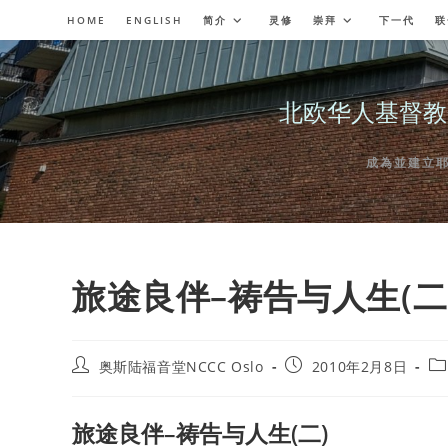
Skip
HOME
ENGLISH
简介
灵修
崇拜
下一代
联
to
content
北欧华人基督教会奥斯陆
成為並建立耶穌委
旅途良伴–祷告与人生(二
Post
Post
Po
奥斯陆福音堂NCCC Oslo
2010年2月8日
author:
published:
ca
旅途良伴–祷告与人生(二)