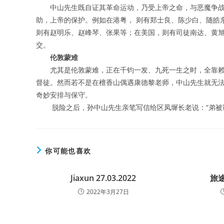
中山先生既自证其革命运动，乃受上帝之命，与恶魔争战
助，上帝的保护。例如在港粤， 则有郑士良、陈少白、随皓
则有赵明乐、赵峰琴、张果等；在美国，则有司徒南达、黄旭
交。
伦敦蒙难
尤其是伦敦蒙难，正在千钧一发、九死一生之时，全靠赖
督徒。然而若不是在檀香山偶遇康德黎老师，中山先生就无
奇妙安排与保守。
脱险之后，孙中山先生亲笔写信给区凤墀长老说：“弟被诱
你可能也喜欢
Jiaxun 27.03.2022
旅
2022年3月27日