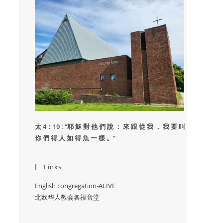
太 4：19 : “
耶 穌 對 他 們 說 ： 來 跟 從 我 ， 我 要 叫
你 們 得 人 如 得 魚 一 樣 。”
Links
English congregation-ALIVE
北欧华人教会各福音堂