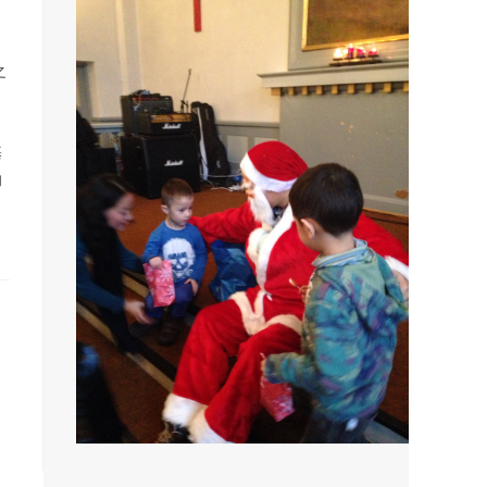
，
之
基
的