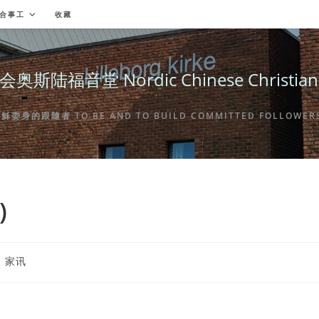
合事工
收藏
福音堂 Nordic Chinese Christian Ch
身的跟隨者 TO BE AND TO BUILD COMMITTED FOLLOWERS 
)
st
家讯
tegory: