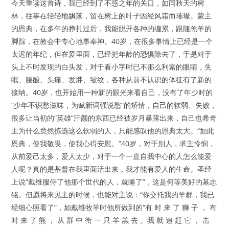
今天重读这首诗，我已经到了不惑之年的关口，如同秋天的树
林，往事在轻轻地飘落，留在树上的叶子因经风霜而璀璨。蒙主
的恩典，在多年的挣扎过后，我能脱开各种的缠累，跟随羔羊的
脚踪，在教会中专心地事奉神。40岁，在很多事情上已经是一个
太迟的年纪，但在爱里面，已经把年龄的恐惧除去了，于是对于
头上不时发现的白头发，对于看小字时已不那么利索的眼睛，失
眠、腰酸、头痛、发胖、皱纹，各种从前不认识的体征有了新的
接纳。40岁，也开始用一种新的眼光来看自己，没有了年少时的
“少年不识愁滋味，为赋新词强说愁”的矫情，自己的软弱、失败，
很多让当初的“英雄”汗颜的东西已经被岁月暴露出来，自己也希奇
主为什么竟然拣选这么软弱的人，只能感叹他的恩典太大。“如此
恩典，使我敬畏，使我心得安慰。”40岁，对于别人，求主怜悯，
从前爱己太多，爱人太少，对于一个一直自我中心的人怎么能爱
人呢？真的是基督在我里面活出来，我才能有爱人的生命。圣经
上说“戴维服侍了他那个世代的人，就睡了”，这是何等美好的墓志
铭。但愿将来见主的时候，也能对主说：“你交托我的羊群，我已
经细心照看了”，如戴维牧羊时他所做到的“有 时 来 了 狮 子 ， 有
时 来 了 熊 ， 从 群 中 衔 一 只 羊 羔 去 。我 就 追 赶 它 ， 击