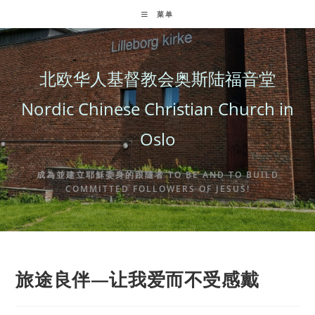
Skip
菜单
to
content
北欧华人基督教会奥斯陆福音堂
Nordic Chinese Christian Church in
Oslo
成為並建立耶穌委身的跟隨者 TO BE AND TO BUILD
COMMITTED FOLLOWERS OF JESUS!
旅途良伴—让我爱而不受感戴