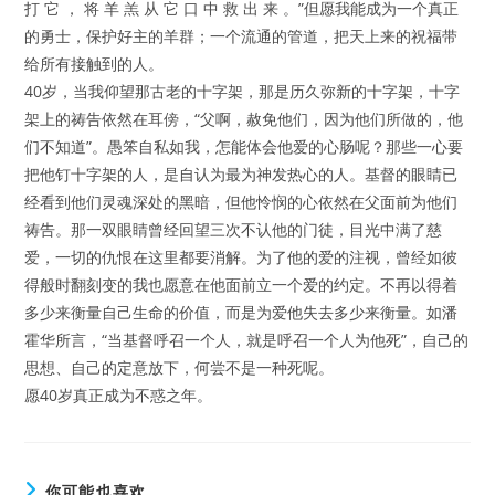
打 它 ， 将 羊 羔 从 它 口 中 救 出 来 。”但愿我能成为一个真正
的勇士，保护好主的羊群；一个流通的管道，把天上来的祝福带
给所有接触到的人。
40岁，当我仰望那古老的十字架，那是历久弥新的十字架，十字
架上的祷告依然在耳傍，“父啊，赦免他们，因为他们所做的，他
们不知道”。愚笨自私如我，怎能体会他爱的心肠呢？那些一心要
把他钉十字架的人，是自认为最为神发热心的人。基督的眼睛已
经看到他们灵魂深处的黑暗，但他怜悯的心依然在父面前为他们
祷告。那一双眼睛曾经回望三次不认他的门徒，目光中满了慈
爱，一切的仇恨在这里都要消解。为了他的爱的注视，曾经如彼
得般时翻刻变的我也愿意在他面前立一个爱的约定。不再以得着
多少来衡量自己生命的价值，而是为爱他失去多少来衡量。如潘
霍华所言，“当基督呼召一个人，就是呼召一个人为他死”，自己的
思想、自己的定意放下，何尝不是一种死呢。
愿40岁真正成为不惑之年。
你可能也喜欢