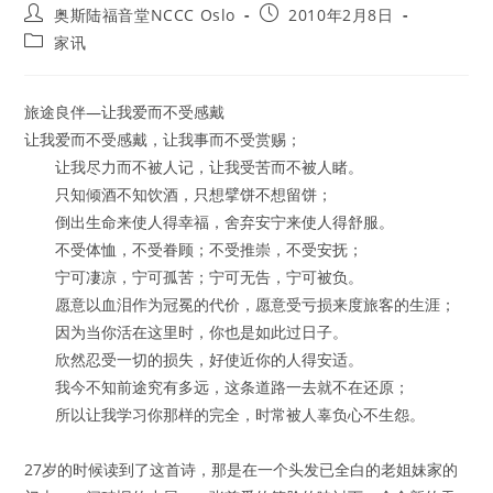
Post
Post
奥斯陆福音堂NCCC Oslo
2010年2月8日
author:
published:
Post
家讯
category:
旅途良伴—让我爱而不受感戴
让我爱而不受感戴，让我事而不受赏赐；
让我尽力而不被人记，让我受苦而不被人睹。
只知倾酒不知饮酒，只想擘饼不想留饼；
倒出生命来使人得幸福，舍弃安宁来使人得舒服。
不受体恤，不受眷顾；不受推崇，不受安抚；
宁可凄凉，宁可孤苦；宁可无告，宁可被负。
愿意以血泪作为冠冕的代价，愿意受亏损来度旅客的生涯；
因为当你活在这里时，你也是如此过日子。
欣然忍受一切的损失，好使近你的人得安适。
我今不知前途究有多远，这条道路一去就不在还原；
所以让我学习你那样的完全，时常被人辜负心不生怨。
27岁的时候读到了这首诗，那是在一个头发已全白的老姐妹家的