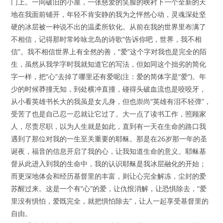
门上。一间破旧的小屋，一张慈爱的笑脸的映衬下一个全新的天
地在我面前铺开，年轻不肯安静的我为之怦然心动，灵魂深处坚
硬的冰层被一种说不出的温柔所软化。从前在我的世界里布满了
不相信，记得那时常呤咏北岛的诗歌“告诉你吧，世界，我不相
信”。我不相信世界上有全然的善，“爱”这个字对我也是完全的陌
生，虽然从我学字时我就知道它的写法，但如同这个拙劣的简化
字一样，把“心”去掉了哪里还有爱呢(注：爱的简体字是“爱”)。年
少的时候莽撞无知，到处横冲直撞，碰得头破血流也是咬咬牙，
从小看英雄书长大的我虽是女儿身，但也崇尚“英雄有泪不轻弹”，
受苦了也是自己忍一忍就让它过了。大一点了读书工作，照顾家
人，尽责尽职，以为人生就是如此，直到有一天在生命的路口我
遇到了那位对我的一生至关重要的耶稣。那是在26岁那一年的圣
诞夜，福音的信息开启了我的心，让我知道生命的意义。耶稣基
督从此进入到我的生命中，我的认识耶稣是我冰层融化的开始；
而更深地体会和经历基督里的丰富，则让心完全解冻，尘封的爱
苏醒过来。这是一个有“心”的爱，让仇恨消解，让恐惧除去，“爱
里没有惧怕，爱既完全，就把惧怕除去”，让人一起享受基督里的
自由。