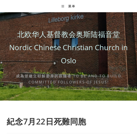
Skip
菜单
to
content
北欧华人基督教会奥斯陆福音堂
Nordic Chinese Christian Church in
Oslo
成為並建立耶穌委身的跟隨者 TO BE AND TO BUILD
COMMITTED FOLLOWERS OF JESUS!
紀念7月22日死難同胞