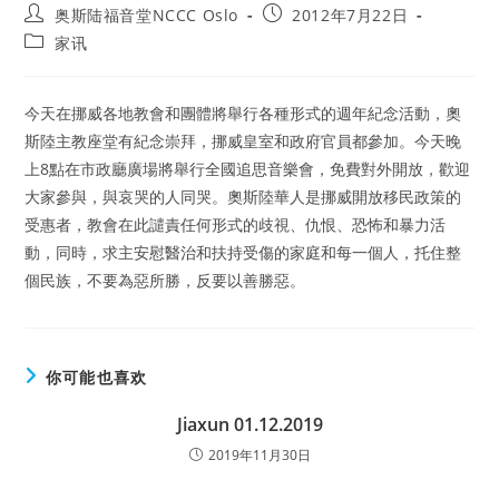
Post
Post
奥斯陆福音堂NCCC Oslo
2012年7月22日
author:
published:
Post
家讯
category:
今天在挪威各地教會和團體將舉行各種形式的週年紀念活動，奧
斯陸主教座堂有紀念崇拜，挪威皇室和政府官員都參加。今天晚
上8點在市政廳廣場將舉行全國追思音樂會，免費對外開放，歡迎
大家參與，與哀哭的人同哭。奧斯陸華人是挪威開放移民政策的
受惠者，教會在此譴責任何形式的歧視、仇恨、恐怖和暴力活
動，同時，求主安慰醫治和扶持受傷的家庭和每一個人，托住整
個民族，不要為惡所勝，反要以善勝惡。
你可能也喜欢
Jiaxun 01.12.2019
2019年11月30日