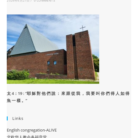
2026年6月27日
/
0 COMMENTS
太 4：19 : “
耶 穌 對 他 們 說 ： 來 跟 從 我 ， 我 要 叫 你 們 得 人 如 得
魚 一 樣 。”
Links
English congregation-ALIVE
北欧华人教会各福音堂