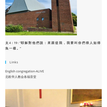
太 4：19 : “
耶 穌 對 他 們 說 ： 來 跟 從 我 ， 我 要 叫 你 們 得 人 如 得
魚 一 樣 。”
Links
English congregation-ALIVE
北欧华人教会各福音堂