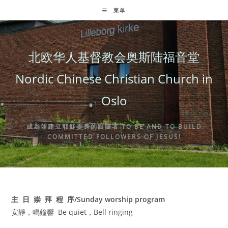
Skip
菜单
to
content
北欧华人基督教会奥斯陆福音堂
Nordic Chinese Christian Church in
Oslo
成為並建立耶穌委身的跟隨者 TO BE AND TO BUILD
COMMITTED FOLLOWERS OF JESUS!
主 日 崇 拜 程 序/
Sunday worship program
安靜，鳴鐘響 Be quiet，Bell ringing