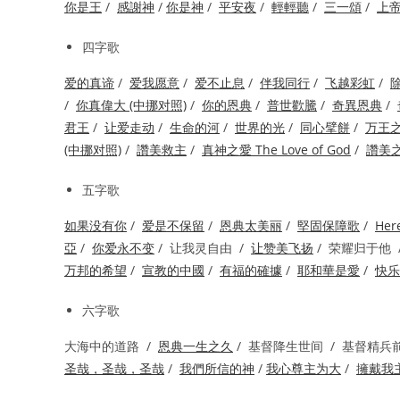
你是王
/
感謝神
/
你是神
/
平安夜
/
輕輕聽
/
三一頌
/
上
四字歌
爱的真谛
/
爱我愿意
/
爱不止息
/
伴我同行
/
飞越彩虹
/
/
你真偉大 (中挪对照)
/
你的恩典
/
普世歡騰
/
奇異恩典
/
君王
/
让爱走动
/
生命的河
/
世界的光
/
同心擘餅
/
万王
(中挪对照)
/
讚美救主
/
真神之愛 The Love of God
/
讚美
五字歌
如果没有你
/
爱是不保留
/
恩典太美丽
/
堅固保障歌
/
Her
亞
/
你爱永不变
/ 让我灵自由 /
让赞美飞扬
/ 荣耀归于他 
万邦的希望
/
宣教的中國
/
有福的確據
/
耶和華是愛
/
快乐
六字歌
大海中的道路 /
恩典一生之久
/ 基督降生世间 / 基督精兵
圣哉，圣哉，圣哉
/
我們所信的神
/
我心尊主为大
/
擁戴我