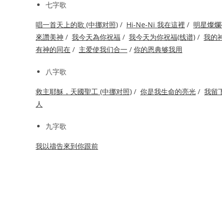
七字歌
唱一首天上的歌 (中挪对照)
/
Hi-Ne-Ni 我在這裡
/
明星燦爛
來讚美神
/
我今天為你祝福
/
我今天为你祝福(线谱)
/
我的
有神的同在
/
主爱使我们合一
/
你的恩典够我用
八字歌
救主耶穌，天國聖工 (中挪对照)
/
你是我生命的亮光
/
我留
人
九字歌
我以禱告來到你跟前