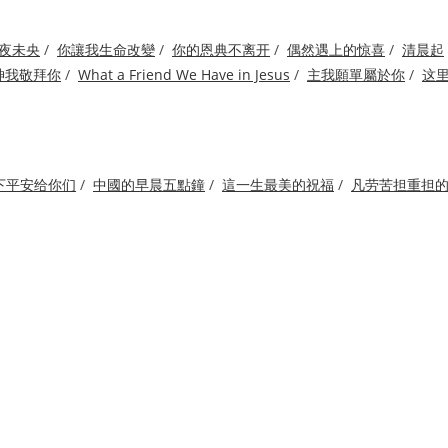
夜未央
/
你讓我生命改變
/
你的恩典不离开
/
偶然遇上的惊喜
/
清晨起
神我敬拜你
/
What a Friend We Have in Jesus
/
主我願單屬於你
/
这
下平安给你们
/
中國的早晨五點鐘
/
這一生最美的祝福
/
凡劳苦担重担