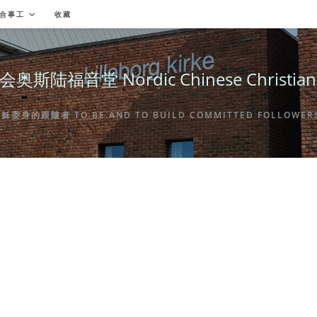
合事工
收藏
福音堂 Nordic Chinese Christian Ch
身的跟隨者 TO BE AND TO BUILD COMMITTED FOLLOWERS 