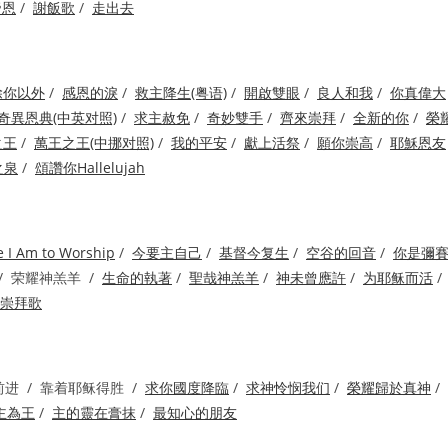
帝恩
/
謝飯歌
/
走出去
除你以外
/
感恩的淚
/
救主降生(粤语)
/
開啟雙眼
/
良人和我
/
你真偉大
奇異恩典(中英对照)
/
求主赦免
/
奇妙雙手
/
齊來崇拜
/
全新的你
/
榮
之王
/
萬王之王(中挪对照)
/
我的平安
/
獻上活祭
/
願你崇高
/
耶穌恩友
之泉
/
頌讚你Hallelujah
e I Am to Worship
/
今要主自己
/
基督今复生
/
空谷的回音
/
你是彌
/ 荣耀神羔羊 /
生命的執著
/
聖哉神羔羊
/
神未曾應許
/
为耶稣而活
/
崇拜歌
前进 / 靠着耶稣得胜 /
求你國度降臨
/
求神怜悯我们
/
榮耀歸於真神
/
主為王
/
主的靈在膏抹
/
最知心的朋友