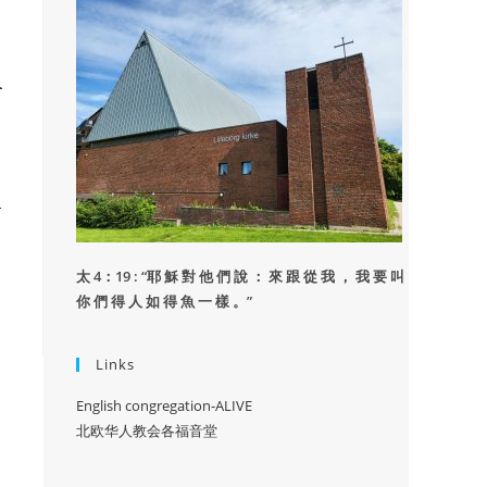
里
的
太 4：19 : “
耶 穌 對 他 們 說 ： 來 跟 從 我 ， 我 要 叫
你 們 得 人 如 得 魚 一 樣 。”
Links
English congregation-ALIVE
北欧华人教会各福音堂