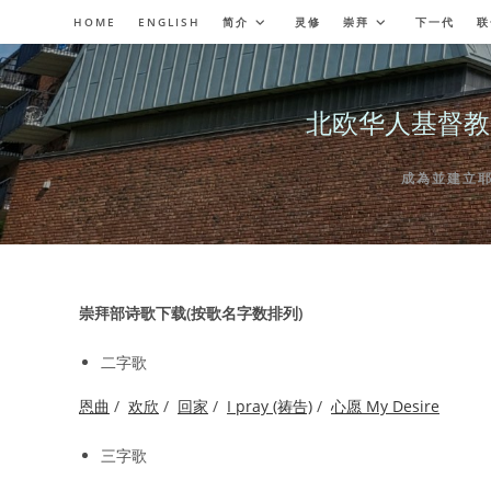
Skip
HOME
ENGLISH
简介
灵修
崇拜
下一代
联
to
content
北欧华人基督教会奥斯陆
成為並建立耶穌委
崇拜部诗歌下载(按歌名字数排列)
二字歌
恩曲
/
欢欣
/
回家
/
I pray (祷告)
/
心愿 My Desire
三字歌