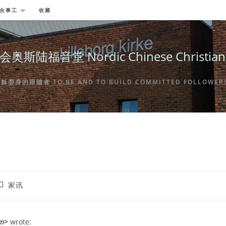
合事工
收藏
福音堂 Nordic Chinese Christian Ch
身的跟隨者 TO BE AND TO BUILD COMMITTED FOLLOWERS 
ost
家讯
ategory:
om>
wrote: