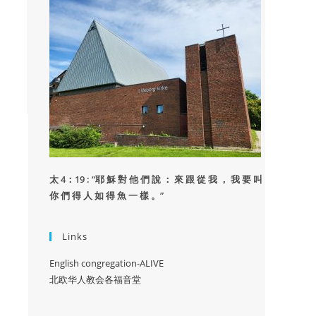
太 4：19 : “
耶 穌 對 他 們 說 ： 來 跟 從 我 ， 我 要 叫
你 們 得 人 如 得 魚 一 樣 。”
Links
English congregation-ALIVE
北欧华人教会各福音堂