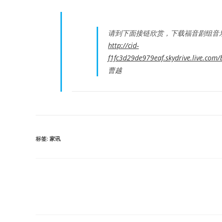
请到下面接链欣赏，下载福音剧组音
http://cid-
f1fc3d29de979eaf.skydrive.live
曹越
标签
:
家讯
Read
more
articles