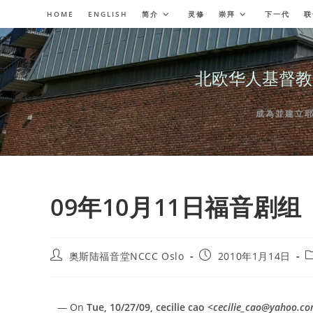
Skip
HOME
ENGLISH
简介
灵修
崇拜
下一代
联
to
content
北欧华人基督教会奥斯陆
成為並建立耶穌委
09年10月11日福音剧组
Post
Post
P
奥斯陆福音堂NCCC Oslo
2010年1月14日
author:
published:
c
— On
Tue, 10/27/09, cecilie cao
<cecilie_cao@yahoo.c