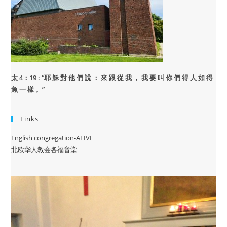
太 4：19 : “
耶 穌 對 他 們 說 ： 來 跟 從 我 ， 我 要 叫 你 們 得 人 如 得
魚 一 樣 。”
Links
English congregation-ALIVE
北欧华人教会各福音堂