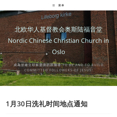
Skip
菜单
to
content
北欧华人基督教会奥斯陆福音堂
Nordic Chinese Christian Church in
Oslo
成為並建立耶穌委身的跟隨者 TO BE AND TO BUILD
COMMITTED FOLLOWERS OF JESUS!
1月30日洗礼时间地点通知