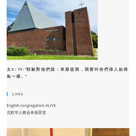
太 4：19 : “
耶 穌 對 他 們 說 ： 來 跟 從 我 ， 我 要 叫 你 們 得 人 如 得
魚 一 樣 。”
Links
English congregation-ALIVE
北欧华人教会各福音堂