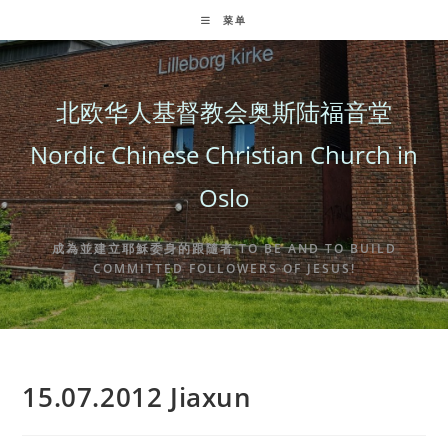
Skip
菜单
to
content
北欧华人基督教会奥斯陆福音堂
Nordic Chinese Christian Church in
Oslo
成為並建立耶穌委身的跟隨者 TO BE AND TO BUILD
COMMITTED FOLLOWERS OF JESUS!
15.07.2012 Jiaxun