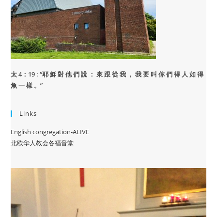
太 4：19 : “
耶 穌 對 他 們 說 ： 來 跟 從 我 ， 我 要 叫 你 們 得 人 如 得
魚 一 樣 。”
Links
English congregation-ALIVE
北欧华人教会各福音堂