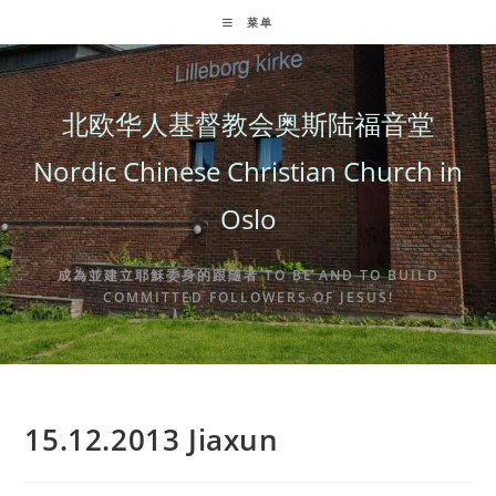
Skip
菜单
to
content
北欧华人基督教会奥斯陆福音堂
Nordic Chinese Christian Church in
Oslo
成為並建立耶穌委身的跟隨者 TO BE AND TO BUILD
COMMITTED FOLLOWERS OF JESUS!
15.12.2013 Jiaxun