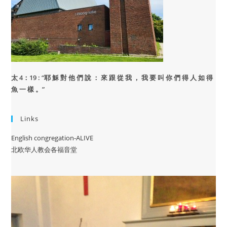
太 4：19 : “
耶 穌 對 他 們 說 ： 來 跟 從 我 ， 我 要 叫 你 們 得 人 如 得
魚 一 樣 。”
Links
English congregation-ALIVE
北欧华人教会各福音堂