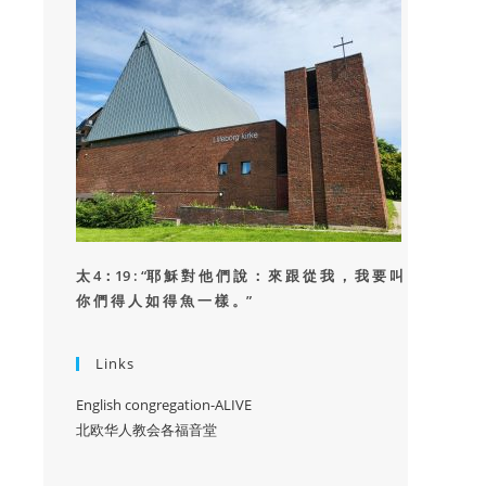
太 4：19 : “
耶 穌 對 他 們 說 ： 來 跟 從 我 ， 我 要 叫
你 們 得 人 如 得 魚 一 樣 。”
Links
English congregation-ALIVE
北欧华人教会各福音堂