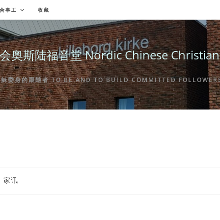
合事工
收藏
福音堂 Nordic Chinese Christian Ch
身的跟隨者 TO BE AND TO BUILD COMMITTED FOLLOWERS 
st
家讯
tegory: