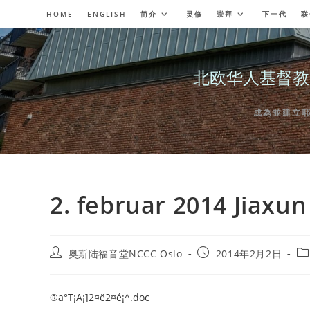
Skip
HOME
ENGLISH
简介
灵修
崇拜
下一代
联
to
content
北欧华人基督教会奥斯陆
成為並建立耶穌委
2. februar 2014 Jiaxun
Post
Post
Po
奥斯陆福音堂NCCC Oslo
2014年2月2日
author:
published:
ca
®a°T¡A¡]2¤ë2¤é¡^.doc