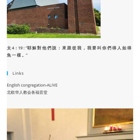
太 4：19 : “
耶 穌 對 他 們 說 ： 來 跟 從 我 ， 我 要 叫 你 們 得 人 如 得
魚 一 樣 。”
Links
English congregation-ALIVE
北欧华人教会各福音堂