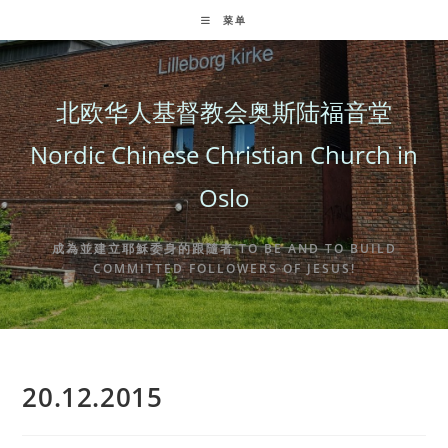
Skip
菜单
to
content
北欧华人基督教会奥斯陆福音堂
Nordic Chinese Christian Church in
Oslo
成為並建立耶穌委身的跟隨者 TO BE AND TO BUILD
COMMITTED FOLLOWERS OF JESUS!
20.12.2015