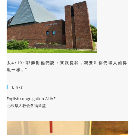
太 4：19 : “
耶 穌 對 他 們 說 ： 來 跟 從 我 ， 我 要 叫 你 們 得 人 如 得
魚 一 樣 。”
Links
English congregation-ALIVE
北欧华人教会各福音堂