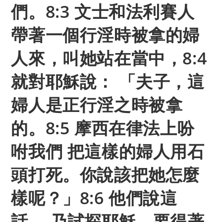
們。8:3 文士和法利賽人
帶著一個行淫時被拿的婦
人來，叫她站在當中，8:4
就對耶穌說： 「夫子，這
婦人是正行淫之時被拿
的。8:5 摩西在律法上吩
咐我們 把這樣的婦人用石
頭打死。你說該把她怎麼
樣呢？」8:6 他們說這
話， 乃試探耶穌，要得著