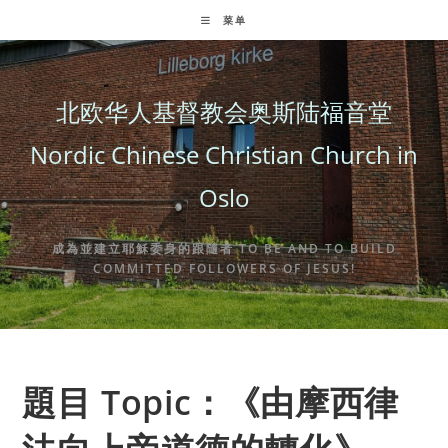
Skip
菜单
to
content
北欧华人基督教会奥斯陆福音堂
Nordic Chinese Christian Church in
Oslo
成為並建立耶穌委身的跟隨者 TO BE AND TO BUILD
COMMITTED FOLLOWERS OF JESUS!
題目 Topic：《由摩西律