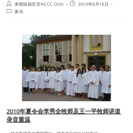
Post
Post
奥斯陆福音堂NCCC Oslo
2010年8月16日
author:
published:
Post
家讯
category:
2010年夏令会李秀全牧师及王一平牧师讲道
录音重温