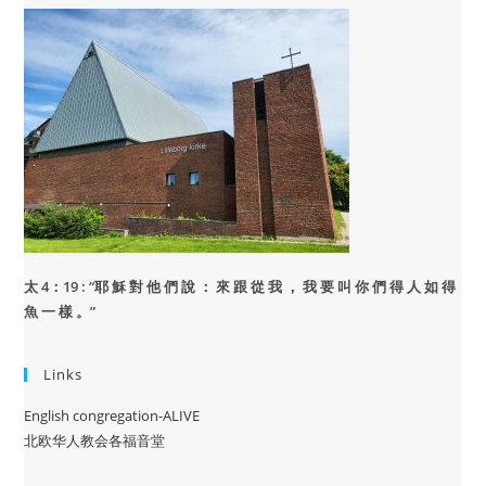
太 4：19 : “
耶 穌 對 他 們 說 ： 來 跟 從 我 ， 我 要 叫 你 們 得 人 如 得
魚 一 樣 。”
Links
English congregation-ALIVE
北欧华人教会各福音堂