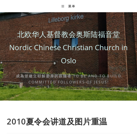
Skip
菜单
to
content
北欧华人基督教会奥斯陆福音堂
Nordic Chinese Christian Church in
Oslo
成為並建立耶穌委身的跟隨者 TO BE AND TO BUILD
COMMITTED FOLLOWERS OF JESUS!
2010夏令会讲道及图片重温