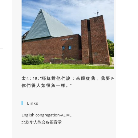
太 4：19 : “
耶 穌 對 他 們 說 ： 來 跟 從 我 ， 我 要 叫
你 們 得 人 如 得 魚 一 樣 。”
Links
English congregation-ALIVE
北欧华人教会各福音堂