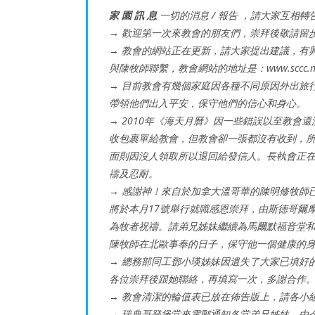
家 園 訊 息
一切的消息 / 報告 ，請大家互相轉
→ 歡迎第一次來教會的朋友們，崇拜後敬請留
→ 教會的網站正在更新，請大家提出建議，有
與陳牧師聯繫，教會網站的地址是：www.sccc.no/o
→ 目前教會有幾個家庭因各種不同原因外出旅
帶領他們出入平安，保守他們的信心和身心。
→ 2010年《海天月曆》因一些錯誤以至教會
收包裹單給教會，但教會卻一張都沒有收到，
面則因沒人領取所以退回給發信人。長執會正
禱及忍耐。
→ 感謝神！來自於加拿大溫哥華的陳明修牧師
將於本月17號舉行就職感恩崇拜，由斯德哥爾
為牧者祝禱。請弟兄姊妹繼續為馬爾默福音堂
陳牧師在北歐事奉的日子，保守他一個健康的
→ 總務部同工鄧小瑛姊妹因遺失了大家已填好
各位崇拜後跟她聯絡，再填寫一次，多謝合作
→ 教會清潔的輪值表已放在佈告版上，請各小
→ 瑞典哥登堡堂來電郵通知各堂弟兄姊妹，由