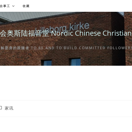
合事工
收藏
福音堂 Nordic Chinese Christian Ch
身的跟隨者 TO BE AND TO BUILD COMMITTED FOLLOWERS 
ost
家讯
ategory: