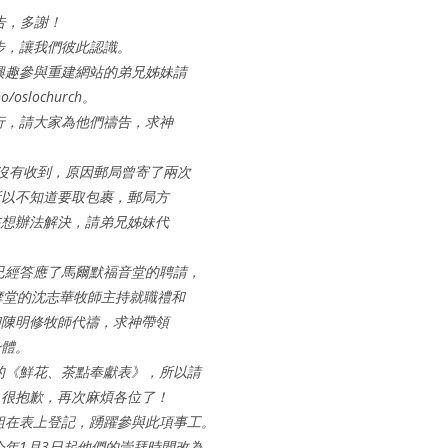
告，多謝！
步，讓我們彼此認識。
興趣參與重建網站的弟兄姊妹請
slochurch。
行，請大家為他們禱告，求神
還沒有收到，原因郵局曾寄了兩次
所以不知道要取包裹，郵局方
在想辦法解決，請弟兄姊妹代
已經答應了馬爾默福音堂的聘請，
摩堂的沈志華牧師主持就職禮和
和陳明修牧師代禱，求神帶領
身體。
的《鮮花、茶點奉獻表》，所以請
。很抱歉，再次麻煩各位了！
組在表上登記，踴躍參與此項事工。
今年1月3日起他們的崇拜時間改為