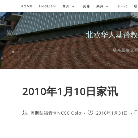
Skip
HOME
ENGLISH
简介
灵修
崇拜
下一代
联
to
content
北欧华人基督教会奥斯陆
成為並建立耶穌委
2010年1月10日家讯
Post
Post
P
奥斯陆福音堂NCCC Oslo
2010年1月31日
author:
published:
c