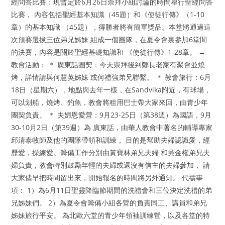
經問答比賽：現暫定於6月26日崇拜小組討論的時間舉行聖經問答
比賽， 內容包括聖經基本知識（45題）和《使徒行傳》（1-10
章）的基本知識 （45題），得勝者將有簡單獎品。本堂將通過這
次預賽選拔三位弟兄姊妹 組成一個團隊，在夏令會裏參加6堂間
的決賽，內容是關於聖經基礎知識和 《使徒行傳》1-28章。 →
教會活動： ＊ 廣東話團契：今天崇拜後到鄭長老家有聚會並燒
烤，詳情請與何慧英姊妹 或何禮強弟兄聯繫。 ＊ 教會旅行：6月
18日（星期六），地點與去年一樣，在Sandvika附近，有球場，
可以划船，燒烤、釣魚，教會將租用巴士帶大家來回，由青少年
團契負責。 ＊ 夫婦恩愛營：9月23-25日（第38週）為國語，9月
30-10月2日（第39週）為 廣東話，由華人教會中著名的輔導專家
邱清泰牧師及他的團隊帶領和訓練， 目的是幫助夫婦認識愛，經
歷愛，操練愛。籌備工作分別由黃寶林弟兄夫婦 和吳金權弟兄夫
婦負責，教會特別鼓勵年輕的夫婦或還沒有信主的夫婦參加， 請
大家儘早把時間留出來，開始報名的時間將另外通知。 代禱事
項： 1）為6月11日聖靈降臨節期間的洗禮會和三位決定洗禮的弟
兄姊妹們。 2）為夏令會籌備小組各營的負責同工、講員和弟兄
姊妹旅行平安。 為北歐六堂的青少年領袖訓練營，以及各堂的特