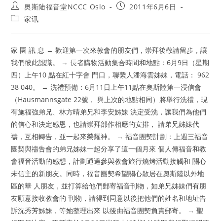
Post
Post
奥斯陆福音堂NCCC Oslo
2011年6月6日
author:
published:
Post
家讯
category:
家 園 訊 息 → 歡迎第一次來教會的朋友們，崇拜後敬請留步，讓
我們彼此認識。 → 長者購物活動集合時間和地點：6月9日（星期
四）上午10 點在紅十字會 門口，聯繫人潘海雲姊妹，電話： 962
38 040。 → 洗禮預備：6月11日上午11點在奧斯陸第一浸信會
（Hausmannsgate 22號， 與上次的地點相同）將舉行洗禮，現
有施福強弟兄、林方晴弟兄和李安姊妹 決定受洗，讓我們為他們
的信心和決定感恩，也請崇拜部作相應的安排， 請弟兄姊妹代
禱，互相轉告，並一起來榮耀神。 → 福音團契計劃：上週三福音
團契與禱告會的弟兄姊妹一起分享了這一個月來 個人傳福音和教
會福音活動的感想，計劃通過參與教會旅行燒烤活動接觸和 關心
未信主的新朋友。同時，福音團契希望關心散居在奧斯陸以外地
區的華 人朋友，並打算給他們郵寄福音刊物，如弟兄姊妹們有朋
友願意接收教會的 刊物，請得到同意以後把他們的姓名和地址告
訴沈秀芳姊妹，等她整理出來 以後由福音團契負責郵寄。 → 聖