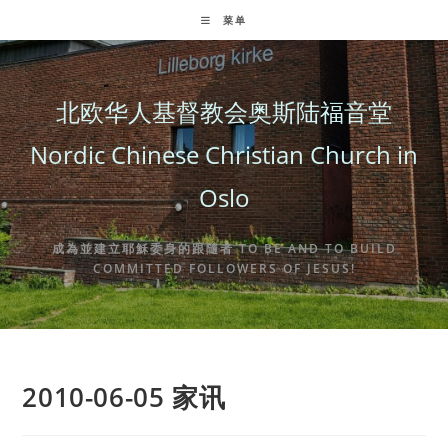
Skip
菜单
to
content
北欧华人基督教会奥斯陆福音堂
Nordic Chinese Christian Church in
Oslo
成為並建立耶穌委身的跟隨者 TO BE AND TO BUILD
COMMITTED FOLLOWERS OF JESUS!
2010-06-05 家讯