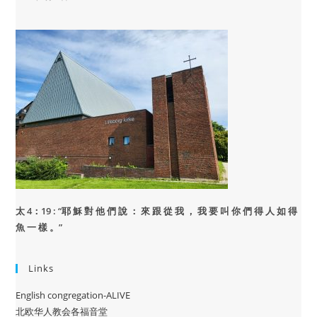
太 4：19 : “
耶 穌 對 他 們 說 ： 來 跟 從 我 ， 我 要 叫 你 們 得 人 如 得
魚 一 樣 。”
Links
English congregation-ALIVE
北欧华人教会各福音堂