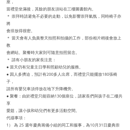
座，
當禮堂坐滿後，其餘的朋友須站在三樓圖書館內。
＊ 崇拜時請避免不必要的走動，以免影響崇拜氣氛，同時椅子亦
將
會排放得很密。
＊ 當天會有人負責整天拍照和拍攝的工作，部份相片稍後會放上
教
會網站。聚餐時大家則可隨意拍照留念。
＊ 請有小朋友的家長注意：
● 當天仍有兒童主日學和照顧幼兒的服務。
● 因人多擠迫，預計有200多人出席，而禮堂只能擺放180張椅
子，
請所有嬰兒車須停放在地下升降機旁。
● 聚餐：由於禮堂只能容納130個座位，請家長們與孩子在二樓共
享
愛筵，讓小孩和幼兒們有更多活動空間。
代禱事項：
1） 為 25 週年慶典籌備小組的同工和服事，為10月31日慶典崇