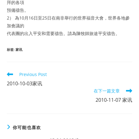
拜的各項
預備禱告。
2） 為10月16日至25日在南非舉行的世界福音大會，世界各地參
加會議的
代表團的出入平安和需要禱告。請為陳牧師旅途平安禱告。
标签
:
家讯
Read
Previous Post
more
2010-10-03家讯
articles
在下一篇文章
2010-11-07 家讯
你可能也喜欢