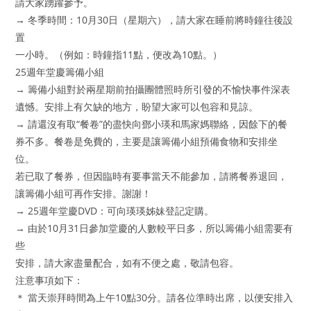
請大家踴躍參予。
→ 冬季時間：10月30日（星期六），請大家在睡前將時鐘往後設
置
一小時。（例如：時鐘指11點，便改為10點。）
25週年堂慶籌備小組
→ 籌備小組對於兩星期前拍攝團體照時所引發的不愉快事件深表
遺憾。安排上有欠缺的地方，盼望大家可以包容和見諒。
→ 請還沒有取“餐卷”的盡快向鄧小瑛和馬家媽聯絡，因餘下的餐
券不多。餐卷是免費的，主要是讓籌備小組預備食物和安排坐
位。
若已取了餐券，但因臨時有要事當天不能參加，請將餐券退回，
讓籌備小組可再作安排。謝謝！
→ 25週年堂慶DVD：可向瑛瑛姊妹登記定購。
→ 由於10月31日參加堂慶的人數較平日多，所以籌備小組需要有
些
安排，請大家盡量配合，如有不便之處，敬請包容。
注意事項如下：
＊ 當天崇拜時間為上午10點30分。請各位準時出席，以便安排入