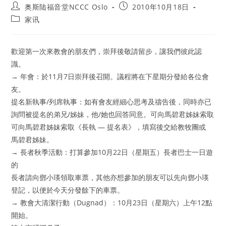
Post
Post
奥斯陆福音堂NCCC Oslo
2010年10月18日
author:
published:
Post
家讯
category:
歡迎第一次來教會的朋友們，崇拜後敬請留步，讓我們彼此認
識。
→ 年會：於11月7日崇拜後召開。議程將在下星期分發給各位會
友。
提名新執事/列席執事：如有會友經細心思考及禱告後，同時亦已
詢問被提名的弟兄/姊妹，他/她也回答同意。可向馬碧君姊妹索取
可向馬碧君姊妹索取《長執 — 提名表》，填寫後交給教牧團或
馬碧君姊妹。
→ 長者秋季活動：打算參加10月22日（星期五）長者巴士一日遊
的
長者請向鄧小瑛領取車票，其他亦想參加的朋友可以先向鄧小瑛
登記，以便於今天分發餘下的車票。
→ 教會大清潔行動（Dugnad）：10月23日（星期六）上午12點
開始。