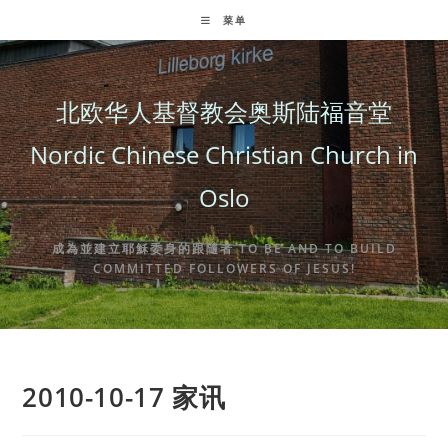
Skip
菜单
to
content
北欧华人基督教会奥斯陆福音堂
Nordic Chinese Christian Church in
Oslo
成為並建立耶穌委身的跟隨者 TO BE AND TO BUILD
COMMITTED FOLLOWERS OF JESUS!
2010-10-17 家讯