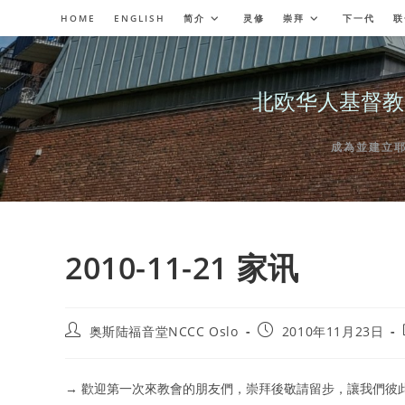
Skip
HOME
ENGLISH
简介
灵修
崇拜
下一代
联
to
content
北欧华人基督教会奥斯陆
成為並建立耶穌委
2010-11-21 家讯
Post
Post
奥斯陆福音堂NCCC Oslo
2010年11月23日
author:
published:
→ 歡迎第一次來教會的朋友們，崇拜後敬請留步，讓我們彼