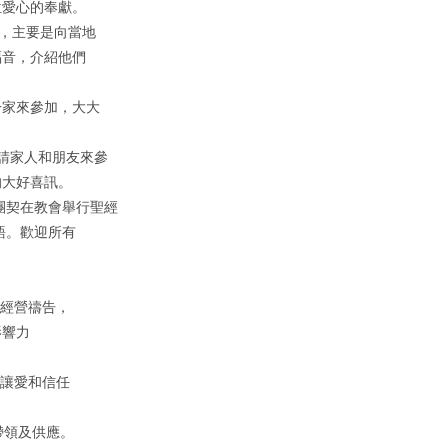
各位愛心的奉獻。
蘭，主要是向當地
福音，介紹他們
。
一家來參加，大大
邀請家人和朋友來參
的大好喜訊。
青年團契在教會舉行聖經
語。歡迎所有
的聖經營禱告，
影響力
，讓愛和信任
帶領及供應。