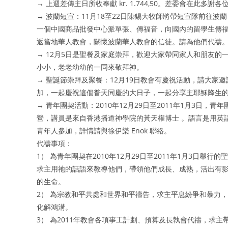
→ 上週差傳主日所收奉獻 kr. 1.744,50。差委會在此多謝
→ 波蘭短宣：11月18至22日陳錫大牧師將帶短宣隊前往波
一個中國商品批發中心派單張、傳福音，向國內的留學生傳
返當地華人教會，關懷波蘭華人教會的信徒。請為他們代禱
→ 12月5日是聖餐及家庭崇拜，歡迎大家帶同家人和朋友的
小小，老老幼幼的一同來敬拜神。
→ 聖誕節崇拜及聚餐：12月19日教會有慶祝活動，請大家
加，一起慶祝這個普天同慶的大日子，一起分享主耶穌降生
→ 青年團契活動：2010年12月29日至2011年1月3日，
營，講員是來自香港播道神學院的黃天權博士 。語言是用英
青年人參加，詳情請與徐伊樂 Enok 聯絡。
代禱事項：
1） 為青年團契在2010年12月29日至2011年1月3日舉行
求主用祂的話語來教導他們，帶領他們成長、成熟，活出有
的生命。
2） 為宗教和平共處和世界和平禱告，求主平息紛爭和暴力
化解鴻溝。
3） 為2011年教會各項事工計劃、預算及長執會代禱，求主