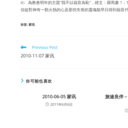
4） 為教會明年的主題“我不以福音為恥”，經文：羅馬書 1：14
信徒對神有一顆火熱的心及那些失喪的靈魂能早日得到福音
标签
:
家讯
Read
Previous Post
more
2010-11-07 家讯
articles
你可能也喜欢
2010-06-05 家讯
旅途良伴
2011年6月6日