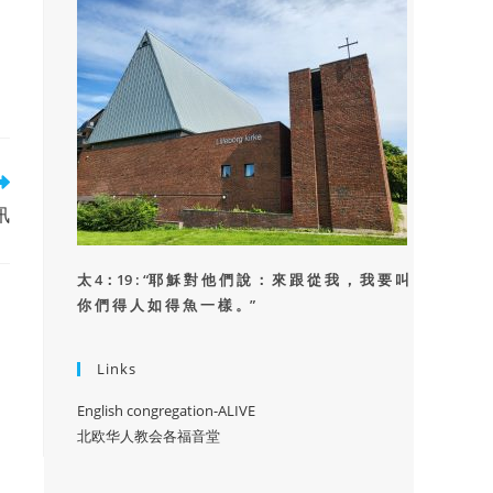
讯
太 4：19 : “
耶 穌 對 他 們 說 ： 來 跟 從 我 ， 我 要 叫
你 們 得 人 如 得 魚 一 樣 。”
Links
English congregation-ALIVE
北欧华人教会各福音堂