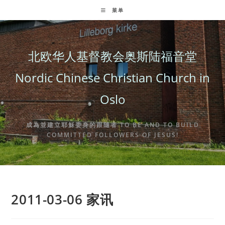
Skip
菜单
to
content
北欧华人基督教会奥斯陆福音堂
Nordic Chinese Christian Church in
Oslo
成為並建立耶穌委身的跟隨者 TO BE AND TO BUILD
COMMITTED FOLLOWERS OF JESUS!
2011-03-06 家讯