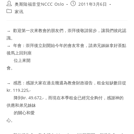
Post
Post
奥斯陆福音堂NCCC Oslo
2011年3月6日
author:
published:
Post
家讯
category:
→ 歡迎第一次來教會的朋友們，崇拜後敬請留步，讓我們彼此認
識。
→ 年會：崇拜後立刻開始今年的會友常會，請弟兄姊妹拿好茶點
後馬上回到座
位上來開
會。
→ 感恩：感謝大家在過去幾週為教會財政禱告，租金短缺數目從
kr. 119.225,-
降到kr. 49.672,-，而現在本季租金已經完全夠付，感謝神的
供應和弟兄姊妹
的關心和愛
心。