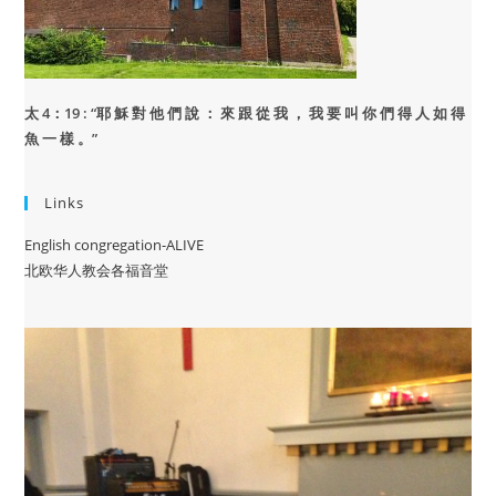
太 4：19 : “
耶 穌 對 他 們 說 ： 來 跟 從 我 ， 我 要 叫 你 們 得 人 如 得
魚 一 樣 。”
Links
English congregation-ALIVE
北欧华人教会各福音堂