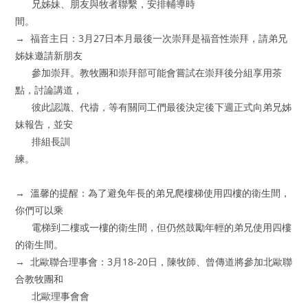
兄姊妹、朋友與牧者聯繫，安排輔導時
間。
→ 福音主日：3月27日本月最後一次崇拜是福音性崇拜，請弟兄
姊妹邀請新朋友
參加崇拜。教牧團和崇拜部可能會嘗試在崇拜後分組享用茶
點，討論講道，
彼此認識、代禱，等有關同工們最後決定後下週正式向弟兄姊
妹報告，並安
排組長訓
練。
→ 溫馨的提醒：為了避免年長的弟兄爬樓梯使用四樓的衛生間，
你們可以乘
電梯到二樓或一樓的衛生間，但仍然鼓勵年輕的弟兄使用四樓
的衛生間。
→ 北歐聯合理事會：3月18-20日，陳牧師、曾傳道將參加北歐聯
合教牧團和
北歐理事會會