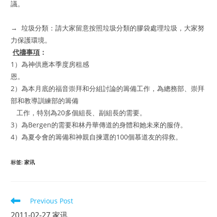
議。
→ 垃圾分類：請大家留意按照垃圾分類的膠袋處理垃圾，大家努
力保護環境。
代禱事項
：
1）為神供應本季度房租感
恩。
2）為本月底的福音崇拜和分組討論的籌備工作，為總務部、崇拜
部和教導訓練部的籌備
工作，特別為20多個組長、副組長的需要。
3）為Bergen的需要和林丹華傳道的身體和她未來的服侍。
4）為夏令會的籌備和神親自揀選的100個慕道友的得救。
标签
:
家讯
Read
Previous Post
more
2011-02-27 家讯