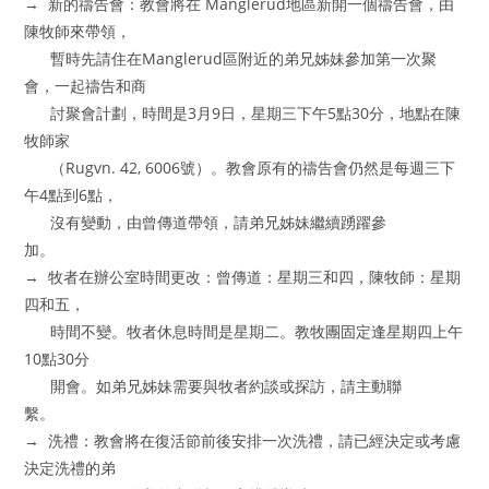
→ 新的禱告會：教會將在 Manglerud地區新開一個禱告會，由
陳牧師來帶領，
暫時先請住在Manglerud區附近的弟兄姊妹參加第一次聚
會，一起禱告和商
討聚會計劃，時間是3月9日，星期三下午5點30分，地點在陳
牧師家
（Rugvn. 42, 6006號）。教會原有的禱告會仍然是每週三下
午4點到6點，
沒有變動，由曾傳道帶領，請弟兄姊妹繼續踴躍參
加。
→ 牧者在辦公室時間更改：曾傳道：星期三和四，陳牧師：星期
四和五，
時間不變。牧者休息時間是星期二。教牧團固定逢星期四上午
10點30分
開會。如弟兄姊妹需要與牧者約談或探訪，請主動聯
繫。
→ 洗禮：教會將在復活節前後安排一次洗禮，請已經決定或考慮
決定洗禮的弟