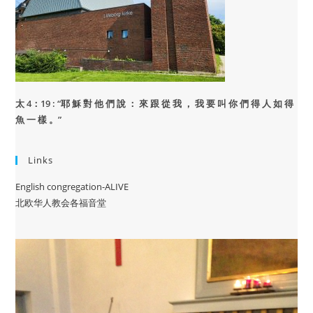
太 4：19 : “
耶 穌 對 他 們 說 ： 來 跟 從 我 ， 我 要 叫 你 們 得 人 如 得
魚 一 樣 。”
Links
English congregation-ALIVE
北欧华人教会各福音堂