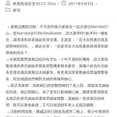
Post
Post
奥斯陆福音堂NCCC Oslo
2011年9月3日
author:
published:
Post
家讯
category:
→廣東話團契活動：今天崇拜後大家集合一起出發往Maridal行
山，從Maridal步行到Ullevålseter。請大家準時1點半到一樓集
合，讓瑛瑛和碧君姊妹安排交通。主題是：「在大自然裏欣賞及
經歷神的同在。」彼此分享：「你是否在大自然裏曾經感受和經
歷神的同在？」
→夫婦恩愛營廣東話組仍有空位：十年不遇的好機會，請大家鼓
勵身邊的弟兄姊妹和朋友抓緊機會報名參加，籌備小組也向北歐
各堂發信邀請廣東話夫婦參加，有意者請與黃教練或曹越聯繫報
名，特別感謝他們兩對夫婦的籌備和操心。
→探訪馮家媽：馮家媽已經從醫院轉到了老人院，感謝弟兄姊妹
的代禱、探訪和關心。為了更有計劃地關心她，關懷部希望願意
去探訪的弟兄姊妹與潘海雲姊妹聯繫，讓她統一安排探訪的時
間，既可以避免衝撞，又可以保證經常有人去探訪關懷。
→活動時間改動：挪威語班已經改為禮拜二晚上，青少年查經班