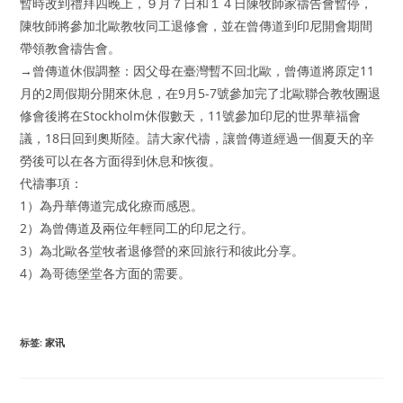
暫時改到禮拜四晚上，９月７日和１４日陳牧師家禱告會暫停，
陳牧師將參加北歐教牧同工退修會，並在曾傳道到印尼開會期間
帶領教會禱告會。
→曾傳道休假調整：因父母在臺灣暫不回北歐，曾傳道將原定11
月的2周假期分開來休息，在9月5-7號參加完了北歐聯合教牧團退
修會後將在Stockholm休假數天，11號參加印尼的世界華福會
議，18日回到奧斯陸。請大家代禱，讓曾傳道經過一個夏天的辛
勞後可以在各方面得到休息和恢復。
代禱事項：
1）為丹華傳道完成化療而感恩。
2）為曾傳道及兩位年輕同工的印尼之行。
3）為北歐各堂牧者退修營的來回旅行和彼此分享。
4）為哥德堡堂各方面的需要。
标签
:
家讯