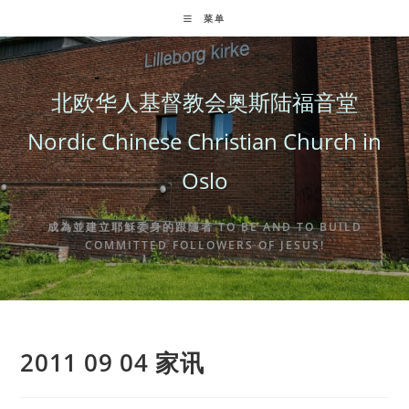
Skip
菜单
to
content
北欧华人基督教会奥斯陆福音堂
Nordic Chinese Christian Church in
Oslo
成為並建立耶穌委身的跟隨者 TO BE AND TO BUILD
COMMITTED FOLLOWERS OF JESUS!
2011 09 04 家讯