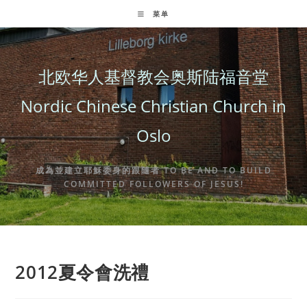
Skip
菜单
to
content
北欧华人基督教会奥斯陆福音堂
Nordic Chinese Christian Church in
Oslo
成為並建立耶穌委身的跟隨者 TO BE AND TO BUILD
COMMITTED FOLLOWERS OF JESUS!
2012夏令會洗禮