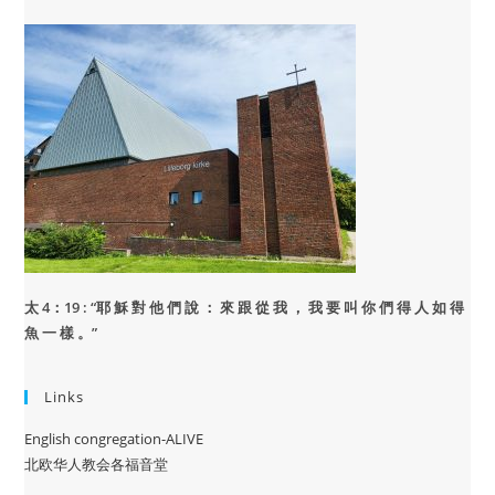
太 4：19 : “
耶 穌 對 他 們 說 ： 來 跟 從 我 ， 我 要 叫 你 們 得 人 如 得
魚 一 樣 。”
Links
English congregation-ALIVE
北欧华人教会各福音堂