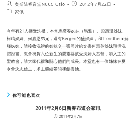
Post
Post
奥斯陆福音堂NCCC Oslo
2012年7月22日
author:
published:
Post
家讯
category:
今年有21人接受洗禮，本堂馬彥春姊妹（馬雅）、梁惠瓊姊妹、
柯晴姊妹、何嘉恩弟兄，還有Bergen的盛姊妹，和Trondheim蘇
瑾姊妹，請接收洗禮的姊妹交一張照片給文書何慧英姊妹預備洗
禮證書。教會祝賀六位新生的屬靈嬰孩受洗歸入基督，加入主的
聖教會，請大家代禱和關心他們的成長。本堂也有一位姊妹在夏
令會決志信主，求主繼續帶領和餵養她。
你可能也喜欢
2011年2月6日新春布道会家讯
2011年2月7日