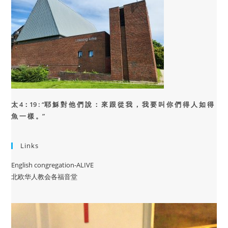
太 4：19 : “
耶 穌 對 他 們 說 ： 來 跟 從 我 ， 我 要 叫 你 們 得 人 如 得
魚 一 樣 。”
Links
English congregation-ALIVE
北欧华人教会各福音堂