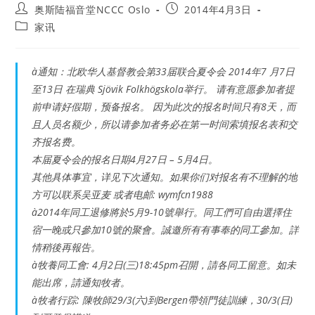
Post
Post
奥斯陆福音堂NCCC Oslo
2014年4月3日
author:
published:
Post
家讯
category:
à通知：北欧华人基督教会第33届联合夏令会 2014年7 月7日
至13日 在瑞典 Sjövik Folkhögskola举行。 请有意愿参加者提
前申请好假期，预备报名。 因为此次的报名时间只有8天，而
且人员名额少，所以请参加者务必在第一时间索填报名表和交
齐报名费。
本届夏令会的报名日期4月27日 – 5月4日。
其他具体事宜，详见下次通知。如果你们对报名有不理解的地
方可以联系吴亚麦 或者电邮: wymfcn1988
à2014年同工退修將於5月9-10號舉行。同工們可自由選擇住
宿一晚或只參加10號的聚會。誠邀所有有事奉的同工參加。詳
情稍後再報告。
à牧養同工會: 4月2日(三)18:45pm召開，請各同工留意。如未
能出席，請通知牧者。
à牧者行踪: 陳牧師29/3(六)到Bergen帶領門徒訓練，30/3(日)