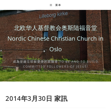
Skip
菜单
to
content
北欧华人基督教会奥斯陆福音堂
Nordic Chinese Christian Church in
Oslo
成為並建立耶穌委身的跟隨者 TO BE AND TO BUILD
COMMITTED FOLLOWERS OF JESUS!
2014年3月30日 家訊