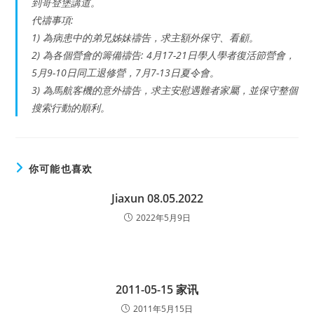
到哥登堡講道。
代禱事項:
1) 為病患中的弟兄姊妹禱告，求主額外保守、看顧。
2) 為各個營會的籌備禱告: 4月17-21日學人學者復活節營會，
5月9-10日同工退修營，7月7-13日夏令會。
3) 為馬航客機的意外禱告，求主安慰遇難者家屬，並保守整個
搜索行動的順利。
你可能也喜欢
Jiaxun 08.05.2022
2022年5月9日
2011-05-15 家讯
2011年5月15日