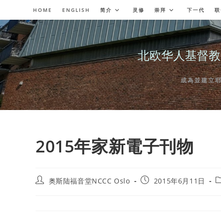
Skip
HOME
ENGLISH
简介
灵修
崇拜
下一代
联
to
content
北欧华人基督教会奥斯陆
成為並建立耶穌委
2015年家新電子刊物
Post
Post
P
奥斯陆福音堂NCCC Oslo
2015年6月11日
author:
published:
c