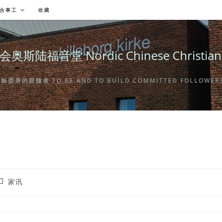
合事工
收藏
福音堂 Nordic Chinese Christian Ch
身的跟隨者 TO BE AND TO BUILD COMMITTED FOLLOWERS 
ost
家讯
ategory: