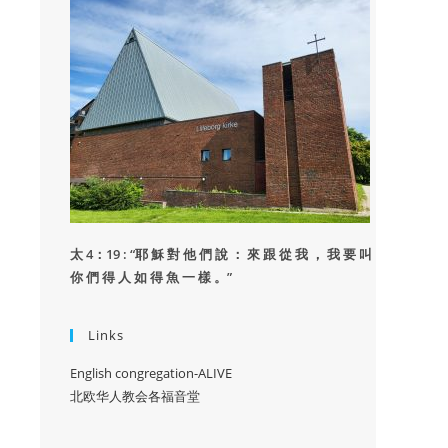
太 4：19 : “
耶 穌 對 他 們 說 ： 來 跟 從 我 ， 我 要 叫
你 們 得 人 如 得 魚 一 樣 。”
Links
English congregation-ALIVE
北欧华人教会各福音堂