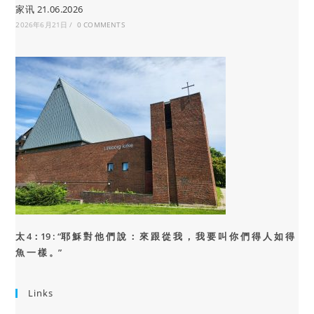
家讯 21.06.2026
2026年6月21日
/
0 COMMENTS
太 4：19 : “
耶 穌 對 他 們 說 ： 來 跟 從 我 ， 我 要 叫 你 們 得 人 如 得
魚 一 樣 。”
Links