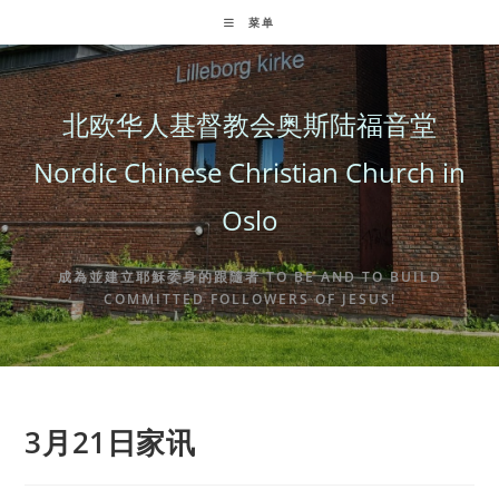
Skip
菜单
to
content
北欧华人基督教会奥斯陆福音堂
Nordic Chinese Christian Church in
Oslo
成為並建立耶穌委身的跟隨者 TO BE AND TO BUILD
COMMITTED FOLLOWERS OF JESUS!
3月21日家讯