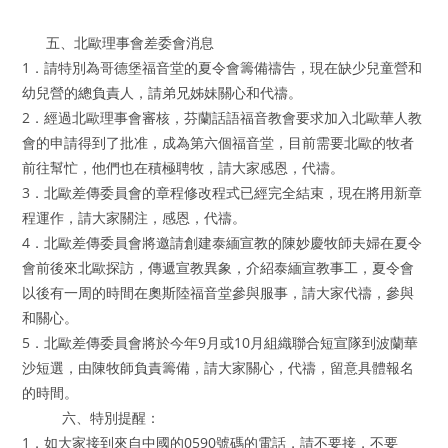
五、北歐理事會差委會消息
1．請特別為哥德堡福音堂的夏令會籌備禱告，現在缺少兒童營和
幼兒營的總負責人，請弟兄姊妹關心和代禱。
2．經過北歐理事會審核，芬蘭話語福音教會要求加入北歐華人教
會的申請得到了批准，成為第六個福音堂，目前需要北歐的牧者
前往幫忙，他們也在積極聘牧，請大家感恩，代禱。
3．北歐差傳委員會的章程修改程式已經完全結束，現在將用新章
程運作，請大家關注，感恩，代禱。
4．北歐差傳委員會將邀請創建泰緬宣教的陳妙慶牧師夫婦在夏令
會前後來北歐探訪，傳遞宣教異象，介紹泰緬宣教事工，夏令會
以後有一周的時間在奧斯陸福音堂參與服事，請大家代禱，參與
和關心。
5．北歐差傳委員會將於今年9月或10月組織聯合短宣隊到波蘭華
沙短選，由陳牧師負責籌備，請大家關心，代禱，留意具體報名
的時間。
六、特別提醒：
1．如大家接到來自中國的0590號碼的電話，請不要接，不要