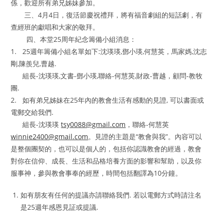
係，歡迎所有弟兄姊妹參加。
三、4月4日，復活節慶祝禮拜，將有福音劇組的短話劇，有
查經班的獻唱和大家的敬拜。
四、本堂25周年紀念籌備小組消息：
1. 25週年籌備小組名單如下:沈瑛瑛,鄧小瑛,何慧英，馬家媽,沈志
剛,陳羨兒,曹越.
組長-沈瑛瑛,文書-鄧小瑛,聯絡-何慧英,財政-曹越，顧問-教牧
團.
2. 如有弟兄姊妹在25年內的教會生活有感動的見證, 可以書面或
電郵交給我們.
組長-沈瑛瑛
tsy0088@gmail.com
，聯絡-何慧英
winnie2400@gmail.com
。見證的主題是“教會與我”。內容可以
是整個團契的，也可以是個人的，包括你認識教會的經過，教會
對你在信仰、成長、生活和品格培養方面的影響和幫助，以及你
服事神，參與教會事奉的經歷，時間包括翻譯為10分鐘。
如有朋友有任何的提議亦請聯絡我們. 若以電郵方式時請注名
是25週年感恩見証或提議.