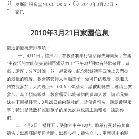
Post
Post
奥斯陆福音堂NCCC Oslo
2010年3月22日
author:
published:
Post
家讯
category:
2010年3月21日家園信息
復活節慶祝安排事項：
一、4月1日，禮拜四，在教會將舉行復活節夫婦團契，主題
“主復活的大能使夫妻關再添活力！”下午2點開始有詩歌敬拜，遊
戲，講座，分享討論，並一起聚餐，紀念耶穌禮拜四晚上與門徒
的最後的晚餐。教會將安排人照顧孩子，做可口的晚餐，歡迎夫
婦雙雙參加，大約晚上6：00-6：30結束，請彼此轉告，邀請朋友
參加。為了預備飯菜，教會需要比較確切的參加人數，請弟兄姊
妹在下周禮拜天，3月28日前向陳牧師、曾傳道報名。願意參與服
事，特別是做飯和照顧孩子的弟兄姊妹也請主動報名，謝謝你
們。
二、4月2日，禮拜五，受難節中午12點，將舉行受難節禁食
禱告，默想耶穌受難片斷，默想步行，禱告立志，更新與主的關