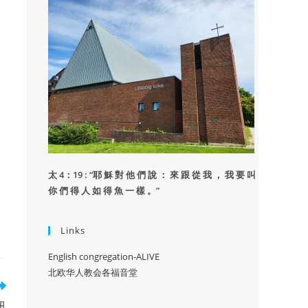
太 4：19 : “
耶 穌 對 他 們 說 ： 來 跟 從 我 ， 我 要 叫
你 們 得 人 如 得 魚 一 樣 。”
Links
English congregation-ALIVE
北欧华人教会各福音堂
讯