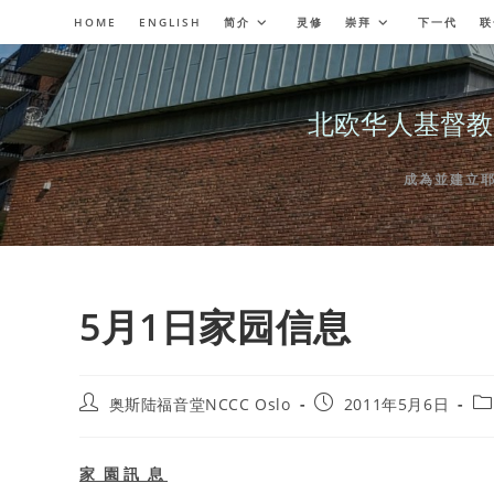
Skip
HOME
ENGLISH
简介
灵修
崇拜
下一代
联
to
content
北欧华人基督教会奥斯陆
成為並建立耶穌委
5月1日家园信息
Post
Post
Po
奥斯陆福音堂NCCC Oslo
2011年5月6日
author:
published:
ca
家
園 訊
息