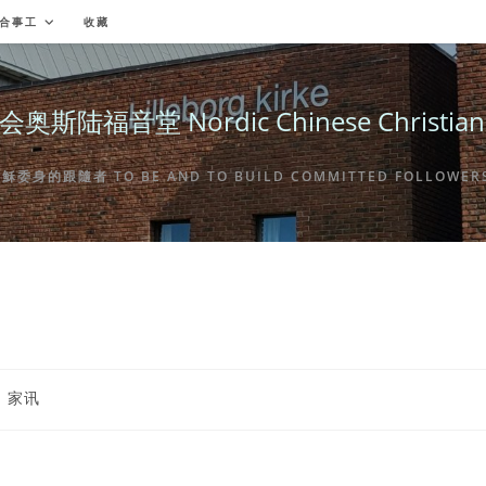
合事工
收藏
福音堂 Nordic Chinese Christian Ch
身的跟隨者 TO BE AND TO BUILD COMMITTED FOLLOWERS 
st
家讯
tegory: