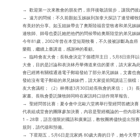
→ 歡迎第一次來教會的朋友們，崇拜後敬請留步，讓我們彼
→ 遠方的問候：不久前顏如玉姊妹到加拿大探訪了連登權牧
有美好的分享。如玉姐妹帶去了奧斯陸福音堂牧者和弟兄姊
連牧師、師母也委託她把他們的問候帶給奧斯陸堂的弟兄姊
今年81歲，2002年曾在本堂短期牧養，不久後被診斷為血
樂觀，繼續上臺講道，感謝神的看顧。
→ 臨時會友大會：長執會決定下個禮拜主日，5月8日崇拜
大會，目的是討論和表決林丹華傳道來信的要求，請大家為
會已經將有關檔通過電子郵箱發給了部分弟兄姊妹，文書也
發給沒有電子郵箱的弟兄姊妹們，請大家提前閱讀這三個檔：
友大會議程；（2）林傳道3月30日給長執會的來信；（3）
家書。長執會委託陳牧師同時在家訊時口頭作簡單報告。
→ 聖經問答比賽：夏令會中北歐六堂將舉行聖經問答總決賽
代表組成堂會的團隊參加決賽，內容是聖經概論的一些內容
1 – 28章，語言僅限於國語和廣東話，教牧團將儘快提出預
規則，請代禱和預備。
→ 下星期五，5月6日是沈家媽 80歲大壽的日子，她今天帶