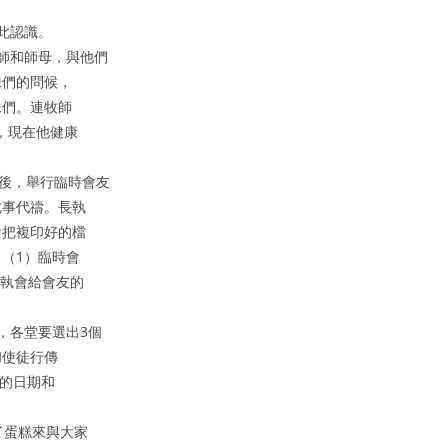
此認識。
師和師母，與他們
妹們的問候，
妹們。連牧師
癌，現在他健康
以後，舉行臨時會友
此事代禱。長執
會把複印好的檔
（1）臨時會
長執會給會友的
，各堂要選出3個
和使徒行傳
賽的日期和
了蛋糕來與大家