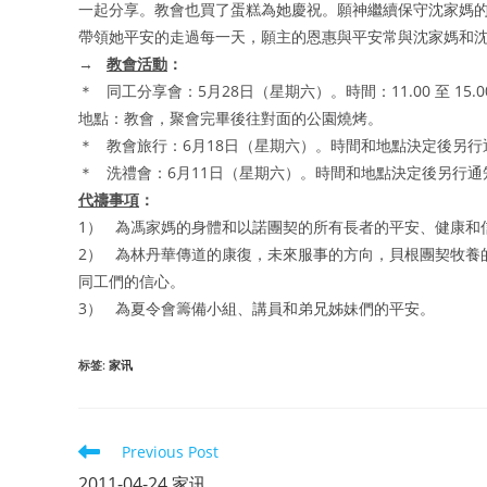
一起分享。教會也買了蛋糕為她慶祝。願神繼續保守沈家媽
帶領她平安的走過每一天，願主的恩惠與平安常與沈家媽和
→
教會活動
：
＊ 同工分享會：5月28日（星期六）。時間：11.00 至 15.0
地點：教會，聚會完畢後往對面的公園燒烤。
＊ 教會旅行：6月18日（星期六）。時間和地點決定後另行
＊ 洗禮會：6月11日（星期六）。時間和地點決定後另行通
代禱事項
：
1） 為馮家媽的身體和以諾團契的所有長者的平安、健康和
2） 為林丹華傳道的康復，未來服事的方向，貝根團契牧養
同工們的信心。
3） 為夏令會籌備小組、講員和弟兄姊妹們的平安。
标签
:
家讯
Read
Previous Post
more
2011-04-24 家讯