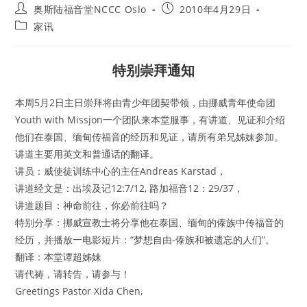
Post
Post
奥斯陆福音堂NCCC Oslo
2010年4月29日
author:
published:
Post
家讯
category:
特别崇拜通知
本周5月2日主日崇拜将由青少年团契带领，由挪威青年使命团
Youth with Missjon一个团队来本堂服事，有讲道、见证和介绍
他们在泰国、缅甸传福音的经历和见证，请所有弟兄姊妹参加。
讲道主要用英文和普通话的翻译。
讲员：威使徒训练中心的主任Andreas Karstad，
讲道经文是：出埃及记12:7/12, 路加福音12：29/37，
讲道题目：神命前往，你必前往吗？
特别分享：挪威宣教士将分享他在泰国、缅甸的傣族中传福音的
经历，并播放一电影短片：“梦想自由-傣族和被遗忘的人们”。
翻译：本堂谭超姊妹
请代祷，请转告，请参与！
Greetings Pastor Xida Chen,