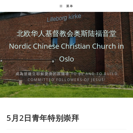
Skip
菜单
to
content
北欧华人基督教会奥斯陆福音堂
Nordic Chinese Christian Church in
Oslo
成為並建立耶穌委身的跟隨者 TO BE AND TO BUILD
COMMITTED FOLLOWERS OF JESUS!
5月2日青年特别崇拜