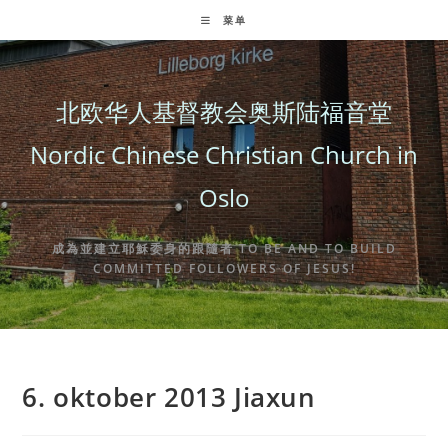
Skip
菜单
to
content
北欧华人基督教会奥斯陆福音堂
Nordic Chinese Christian Church in
Oslo
成為並建立耶穌委身的跟隨者 TO BE AND TO BUILD
COMMITTED FOLLOWERS OF JESUS!
6. oktober 2013 Jiaxun