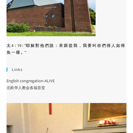
太 4：19 : “
耶 穌 對 他 們 說 ： 來 跟 從 我 ， 我 要 叫 你 們 得 人 如 得
魚 一 樣 。”
Links
English congregation-ALIVE
北欧华人教会各福音堂