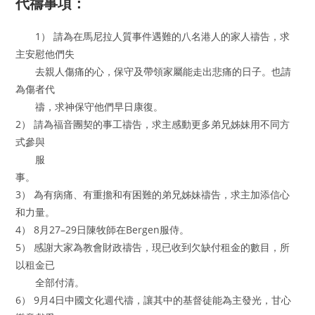
代禱事項：
1） 請為在馬尼拉人質事件遇難的八名港人的家人禱告，求
主安慰他們失
去親人傷痛的心，保守及帶領家屬能走出悲痛的日子。也請
為傷者代
禱，求神保守他們早日康復。
2） 請為福音團契的事工禱告，求主感動更多弟兄姊妹用不同方
式參與
服
事。
3） 為有病痛、有重擔和有困難的弟兄姊妹禱告，求主加添信心
和力量。
4） 8月27–29日陳牧師在Bergen服侍。
5） 感謝大家為教會財政禱告，現已收到欠缺付租金的數目，所
以租金已
全部付清。
6） 9月4日中國文化週代禱，讓其中的基督徒能為主發光，甘心