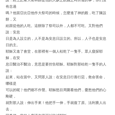
有念過
嗎？他當亞比亞他作大祭司的時候，怎麼進了神的殿，吃了陳設
餅，又
給跟從他的人吃。這餅除了祭司以外，人都不可吃。又對他們
說：安息
日是為人設立的，人不是為安息日設立的。所以，人子也是安息
日的主。
耶穌又進了會堂，在那裡有一個人枯乾了一隻手。眾人窺探耶
穌，在安
息日醫治不醫治，意思是要控告耶穌。耶穌對那枯乾一隻手的人
說：
起來，站在當中。又問眾人說：在安息日行善行惡，救命害命，
哪樣是
可以的呢﹖他們都不作聲。耶穌怒目周圍看他們，憂愁他們的心
剛硬，
就對那人說：伸出手來！他把手一伸，手就復了原。法利賽人出
去，