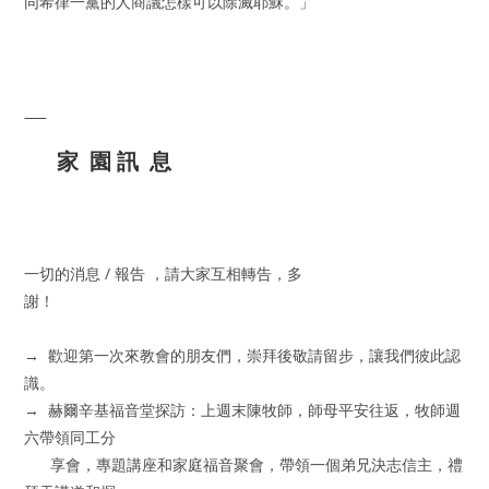
同希律一黨的人商議怎樣可以除滅耶穌。」
家 園 訊 息
一切的消息 / 報告 ，請大家互相轉告，多
謝！
→ 歡迎第一次來教會的朋友們，崇拜後敬請留步，讓我們彼此認
識。
→ 赫爾辛基福音堂探訪：上週末陳牧師，師母平安往返，牧師週
六帶領同工分
享會，專題講座和家庭福音聚會，帶領一個弟兄決志信主，禮