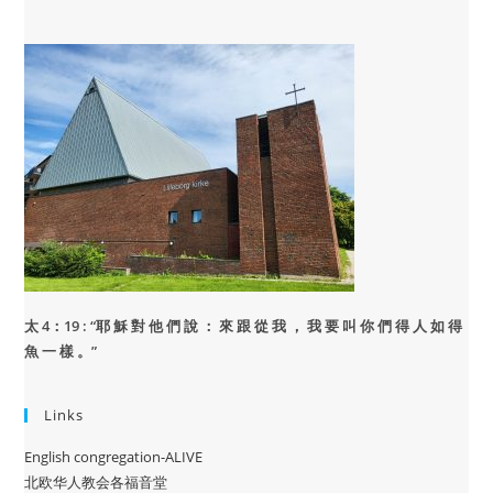
太 4：19 : “
耶 穌 對 他 們 說 ： 來 跟 從 我 ， 我 要 叫 你 們 得 人 如 得
魚 一 樣 。”
Links
English congregation-ALIVE
北欧华人教会各福音堂