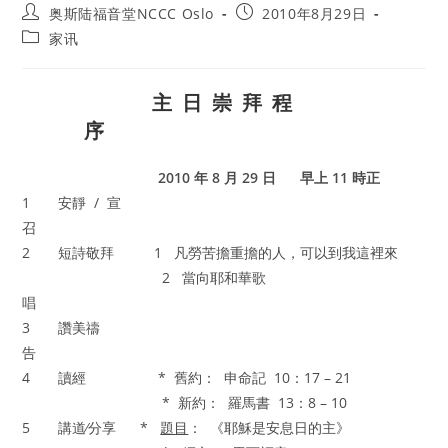
Post
Post
奥斯陆福音堂NCCC Oslo
2010年8月29日
author:
published:
Post
家讯
category:
主 日 崇 拜 程
序
2010 年 8 月 29 日 早上 11 時正
1 安靜 / 宣
召
2 短詩敬拜 1 凡勞苦擔重擔的人，可以到我這裡來
2 當向耶和華歌
唱
3 讚美禱
告
4 讀經 * 舊約： 申命記 10：17 – 21
* 新約： 羅馬書 13：8 – 10
5 講道∕分享 *
題目
： 《耶穌是安息日的主》