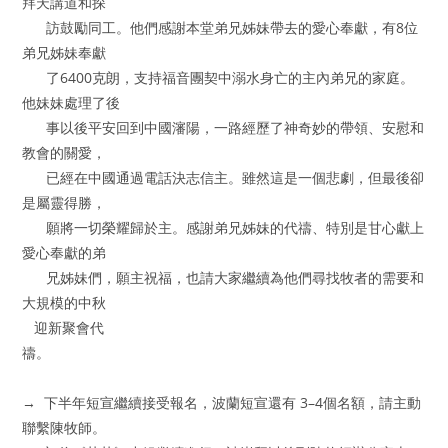
拜天講道和探
訪鼓勵同工。他們感謝本堂弟兄姊妹帶去的愛心奉獻，有8位
弟兄姊妹奉獻
了6400克朗，支持福音團契中溺水身亡的主內弟兄的家庭。
他妹妹處理了後
事以後平安回到中國瀋陽，一路經歷了神奇妙的帶領、安慰和
教會的關愛，
已經在中國通過電話決志信主。雖然這是一個悲劇，但最後卻
是屬靈得勝，
願將一切榮耀歸於主。感謝弟兄姊妹的代禱、特別是甘心獻上
愛心奉獻的弟
兄姊妹們，願主祝福，也請大家繼續為他們尋找牧者的需要和
大規模的中秋
迎新聚會代
禱。
→ 下半年短宣繼續接受報名，波蘭短宣還有 3–4個名額，請主動
聯繫陳牧師。