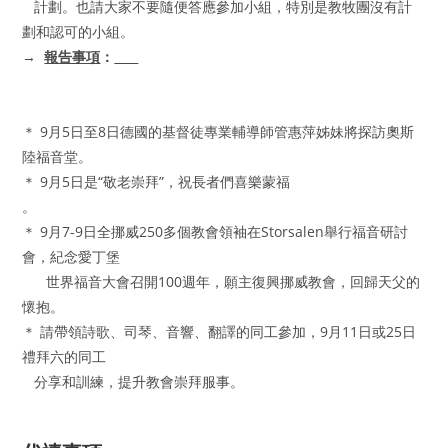
計劃。也請大家不要隨便答應參加小組，特別是教牧團沒有計
劃和認可的小組。
→
報告事項
：
＊ 9月5日至8日德國的基督徒專業輔導師管惠萍姊妹將探訪奧斯
陸福音堂。
＊ 9月5日是“敬老崇拜”，祝長者們喜樂蒙福
。
＊ 9月7-9日全挪威250多個教會領袖在Storsalen舉行福音研討
會，紀念愛丁堡
世界福音大會召開100週年，願主復興挪威教會，回歸天父的
懷抱。
＊ 請帶領詩歌、司琴、音響、翻譯的同工參加，9月11日或25日
禮拜六的同工
分享和訓練，提升教會崇拜服事。