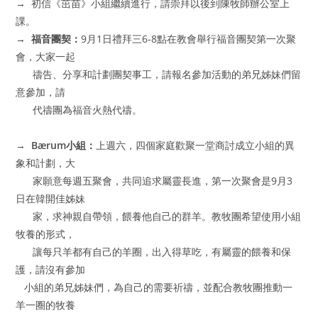
→ 初信《茁苗》小組繼續進行，請崇拜以後到陳牧師辦公室上
課。
→
福音團契：
9月1日禮拜三6-8點在教會舉行福音團契第一次聚
會，大家一起
禱告、分享和計劃團契事工，請報名參加活動的弟兄姊妹們留
意參加，請
代禱團為福音火熱代禱。
→
Bærum
小組：
上週六，四個家庭歡聚一堂商討成立小組的異
象和計劃，大
家願意每週五聚會，共同追求屬靈長進，第一次聚會是9月3
日在韓開佳姊妹
家，求神親自帶領，餵養他自己的群羊。教牧團希望使用小組
牧養的形式，
讓每只羊都有自己的羊圈，出入得草吃，有屬靈的餵養和保
護，請沒有參加
小組的弟兄姊妹們，為自己的需要祈禱，並配合教牧團推動一
羊一圈的牧養