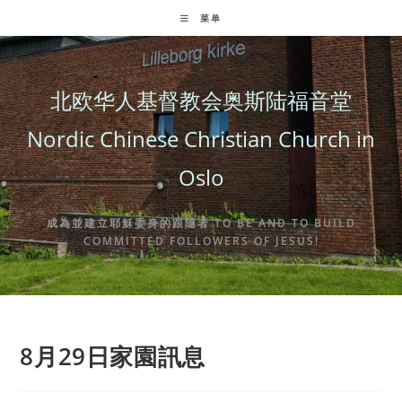
Skip
菜单
to
content
北欧华人基督教会奥斯陆福音堂
Nordic Chinese Christian Church in
Oslo
成為並建立耶穌委身的跟隨者 TO BE AND TO BUILD
COMMITTED FOLLOWERS OF JESUS!
8月29日家園訊息