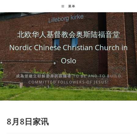
Skip
菜单
to
content
北欧华人基督教会奥斯陆福音堂
Nordic Chinese Christian Church in
Oslo
成為並建立耶穌委身的跟隨者 TO BE AND TO BUILD
COMMITTED FOLLOWERS OF JESUS!
8月8日家讯