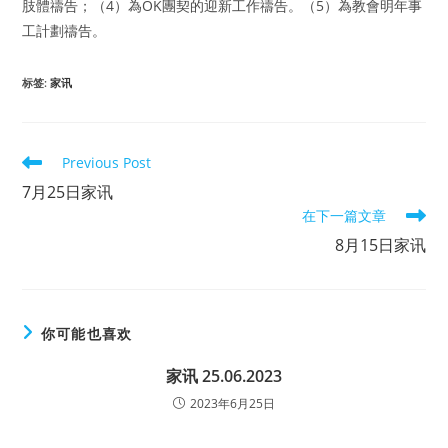
肢體禱告；（4）為OK團契的迎新工作禱告。（5）為教會明年事
工計劃禱告。
标签
:
家讯
Read
Previous Post
more
7月25日家讯
articles
在下一篇文章
8月15日家讯
你可能也喜欢
家讯 25.06.2023
2023年6月25日