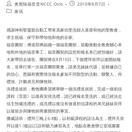
Post
Post
奥斯陆福音堂NCCC Oslo
2010年8月7日
author:
published:
Post
家讯
category:
感謝神和聖靈親自動工帶來馮家伯受洗歸入基督和他的聖教會，
求主祝福、保守和帶領他和他的全家。
福音團契：傳道部將組織一個福音團契，鼓勵推動全教會關心本
地和外地的福音事工，福音團契的設想和報名表已經預備好，請
大家帶回去禱告。團契將在8月15日，下個禮拜崇拜以後開始報
名，並舉行第一次福音團契聚會，請弟兄姊妹代禱，並根據自己
的信心、恩賜和實際情況報名參加不同類型的活動。聯繫人，何
禮強、許鵬弟兄和陳牧師。
洗禮造就班：教牧團希望將舉辦一個洗禮造就班，完成一個初信
課程《茁苗》以後再安排洗禮，請已經報名受洗的，或已經決志
信主預備洗禮的，或洗禮以後沒有做過初信課程的弟兄姊妹崇拜
以後留步與陳牧師商量開班的事宜。
挪威語班：禮拜三晚上6-8點，以初級課程的語法為主，禮拜天崇
拜以後1-3點以口語和聽力練習為主，地點在教會辦公室或圖書