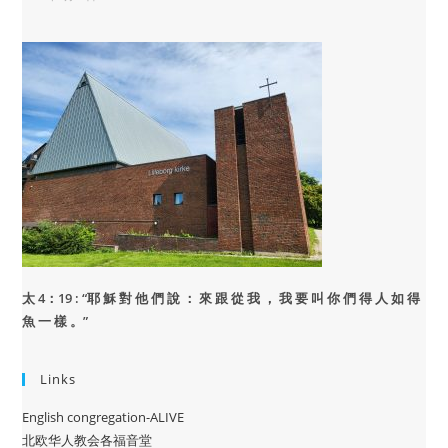
太 4：19 : “
耶 穌 對 他 們 說 ： 來 跟 從 我 ， 我 要 叫 你 們 得 人 如 得
魚 一 樣 。”
Links
English congregation-ALIVE
北欧华人教会各福音堂