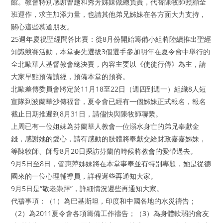
館。教會特別感謝曹越和秀芳姊妹做總負責，代替陳牧師照顧全
班運作，求主加添力量，也請其他弟兄姊妹在各方面大力支持，
關心這些慕道朋友。
25週年慶祝聖經問答比賽：從8月份開始籌備小組將陸續推出聖經
知識競賽活動，本堂要先選拔3個選手參加明年在夏令會中舉行的
全北歐華人基督教會總決賽，內容主要以《使徒行傳》為主，請
大家早點預備讀經，預備本堂的預賽。
北歐差傳委員會將定於11月18至22日（週四到週一）組織8人短
宣隊到波蘭華沙傳福音，夏令會已經有一個姊妹正式報名，報名
截止日期推遲到8月31日，請儘快與陳牧師聯繫。
上周已有一位姐妹為芬蘭華人教會一位溺水身亡的弟兄奉獻金
錢，感謝她的愛心，請有感動的肢體將奉獻交給財政嘉嘉姊妹，
等陳牧師、師母8月20日探訪芬蘭的時候將教會的愛帶過去。
9月5日至8日，管惠萍姊妹將在本堂事奉並有特別專題，她是從德
國來的一位心理輔導員，詳程遲些再通知大家。
9月5日是“敬老崇拜”，詳細情況遲些再通知大家。
代禱事項：（1）為巴基斯坦，印度和中國各地的水災禱告；
（2）為2011夏令會各項籌備工作禱告；（3）為身體軟弱的會友